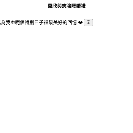
嘉欣與志強嘅婚禮
成為我哋呢個特別日子裡最美好的回憶
❤️