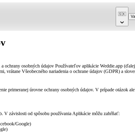
🇸🇰
Va
ov
 a ochrany osobných údajov Používateľov aplikácie Weddie.app (ďalej 
smi, vrátane Všeobecného nariadenia o ochrane údajov (GDPR) a slov
ie primeranej úrovne ochrany osobných údajov. V prípade otázok alebo
b. V závislosti od spôsobu používania Aplikácie môžu zahŕňať:
Facebook/Google)
gle)