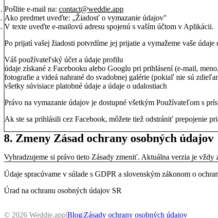
Pošlite e-mail na:
contact@weddie.app
Ako predmet uveďte: „Žiadosť o vymazanie údajov"
V texte uveďte e-mailovú adresu spojenú s vaším účtom v Aplikácii.
Po prijatí vašej žiadosti potvrdíme jej prijatie a vymažeme vaše údaj
Váš používateľský účet a údaje profilu
údaje získané z Facebooku alebo Googlu pri prihlásení (e-mail, meno
fotografie a videá nahrané do svadobnej galérie (pokiaľ nie sú zdieľa
všetky súvisiace platobné údaje a údaje o udalostiach
Právo na vymazanie údajov je dostupné všetkým Používateľom s príst
Ak ste sa prihlásili cez Facebook, môžete tiež odstrániť prepojenie
8. Zmeny Zásad ochrany osobných údajov
Vyhradzujeme si právo tieto Zásady zmeniť. Aktuálna verzia je vždy z
Údaje spracúvame v súlade s GDPR a slovenským zákonom o ochran
Úrad na ochranu osobných údajov SR
©
2026
Weddie.app
|
Blog
|
Zásady ochrany osobných údajov