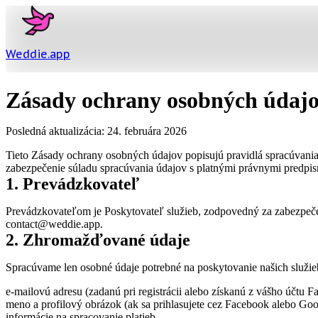
Weddie
.
app
Zásady ochrany osobných údaj
Posledná aktualizácia: 24. februára 2026
Tieto Zásady ochrany osobných údajov popisujú pravidlá spracúvania
zabezpečenie súladu spracúvania údajov s platnými právnymi predpi
1. Prevádzkovateľ
Prevádzkovateľom je Poskytovateľ služieb, zodpovedný za zabezpečen
contact@weddie.app.
2. Zhromažďované údaje
Spracúvame len osobné údaje potrebné na poskytovanie našich služie
e-mailovú adresu (zadanú pri registrácii alebo získanú z vášho účtu 
meno a profilový obrázok (ak sa prihlasujete cez Facebook alebo Goo
informácie na spracovanie platieb