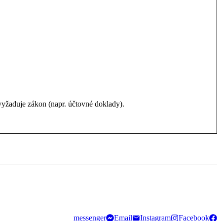
vyžaduje zákon (napr. účtovné doklady).
messenger
Email
Instagram
Facebook