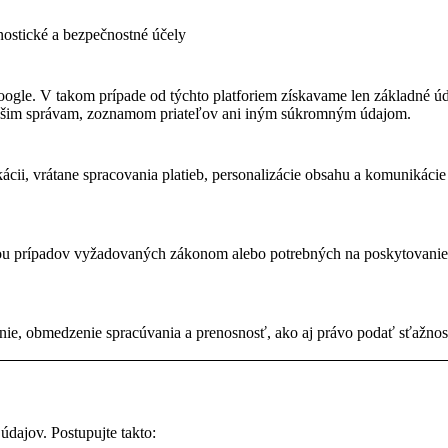
gnostické a bezpečnostné účely
gle. V takom prípade od týchto platforiem získavame len základné úda
 vašim správam, zoznamom priateľov ani iným súkromným údajom.
ácii, vrátane spracovania platieb, personalizácie obsahu a komuniká
u prípadov vyžadovaných zákonom alebo potrebných na poskytovanie s
nie, obmedzenie spracúvania a prenosnosť, ako aj právo podať sťažno
dajov. Postupujte takto: