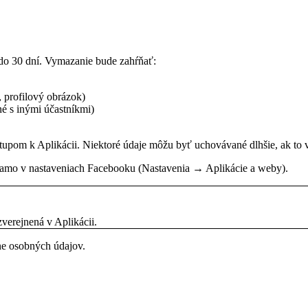
e do 30 dní. Vymazanie bude zahŕňať:
, profilový obrázok)
né s inými účastníkmi)
upom k Aplikácii. Niektoré údaje môžu byť uchovávané dlhšie, ak to 
 priamo v nastaveniach Facebooku (Nastavenia → Aplikácie a weby).
verejnená v Aplikácii.
e osobných údajov.