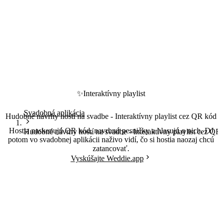
✨
Interaktívny playlist
Svadobná aplikácia
Hudobné návrhy hostí na svadbe - Interaktívny playlist cez QR kód
Hostia naskenujú QR kód, navrhnú pesničky a hlasujú o nich. DJ
Hudobné návrhy hostí na svadbe - Interaktívny playlist cez QR
potom vo svadobnej aplikácii naživo vidí, čo si hostia naozaj chcú
zatancovať.
Vyskúšajte Weddie.app