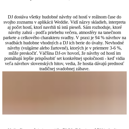
Ako DJ riadi hudobné návrhy od hostí počas svadby?
DJ dostáva všetky hudobné návrhy od hostí v reálnom čase do
svojho zoznamu v aplikácii Weddie. Vidí názvy skladieb, interpreta
aj počet hostí, ktorí navrhli tú istú pieseň. Sám rozhoduje, ktoré
návrhy zahrá - podľa priebehu večera, atmosféry na tanečnom
parkete a celkového charakteru svadby. V praxi je 94 % návrhov na
svadbách hudobne vhodných a DJ ich berie do úvahy. Nevhodné
návrhy (vulgárne alebo žartovné), ktorých je v priemere 3-6 %,
môže preskočiť. Väčšina DJ-ov hovorí, že návrhy od hostí im
pomáhajú lepšie prispôsobiť set konkrétnej spoločnosti - keď vidia
veľa návrhov slovenských hitov, vedia, že hostia dávajú prednosť
tradičnej svadobnej zábave.
Ako skombinovať hudobné návrhy s profesionálnym setom DJ-a?