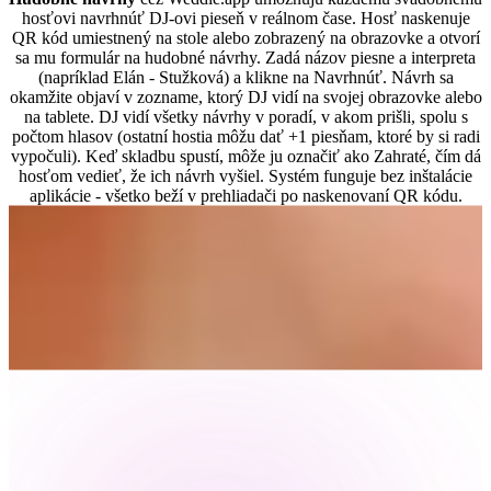
hosťovi navrhnúť DJ-ovi pieseň v reálnom čase. Hosť naskenuje
QR kód umiestnený na stole alebo zobrazený na obrazovke a otvorí
sa mu formulár na hudobné návrhy. Zadá názov piesne a interpreta
(napríklad Elán - Stužková) a klikne na Navrhnúť. Návrh sa
okamžite objaví v zozname, ktorý DJ vidí na svojej obrazovke alebo
na tablete. DJ vidí všetky návrhy v poradí, v akom prišli, spolu s
počtom hlasov (ostatní hostia môžu dať +1 piesňam, ktoré by si radi
vypočuli). Keď skladbu spustí, môže ju označiť ako Zahraté, čím dá
hosťom vedieť, že ich návrh vyšiel. Systém funguje bez inštalácie
aplikácie - všetko beží v prehliadači po naskenovaní QR kódu.