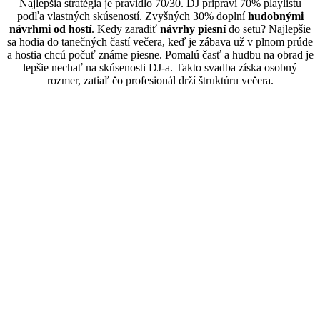
Najlepšia stratégia je pravidlo 70/30. DJ pripraví 70% playlistu
podľa vlastných skúseností. Zvyšných 30% doplní
hudobnými
návrhmi od hostí
. Kedy zaradiť
návrhy piesní
do setu? Najlepšie
sa hodia do tanečných častí večera, keď je zábava už v plnom prúde
a hostia chcú počuť známe piesne. Pomalú časť a hudbu na obrad je
lepšie nechať na skúsenosti DJ-a. Takto svadba získa osobný
rozmer, zatiaľ čo profesionál drží štruktúru večera.
Časté otázky o hudobných prianiach na svadbe
Musí DJ hrať všetky požadované pesničky?