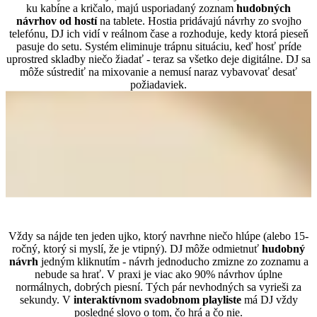
ku kabíne a kričalo, majú usporiadaný zoznam
hudobných
návrhov od hostí
na tablete. Hostia pridávajú návrhy zo svojho
telefónu, DJ ich vidí v reálnom čase a rozhoduje, kedy ktorá pieseň
pasuje do setu. Systém eliminuje trápnu situáciu, keď hosť príde
uprostred skladby niečo žiadať - teraz sa všetko deje digitálne. DJ sa
môže sústrediť na mixovanie a nemusí naraz vybavovať desať
požiadaviek.
Čo s nevhodnými návrhmi piesní?
Vždy sa nájde ten jeden ujko, ktorý navrhne niečo hlúpe (alebo 15-
ročný, ktorý si myslí, že je vtipný). DJ môže odmietnuť
hudobný
návrh
jedným kliknutím - návrh jednoducho zmizne zo zoznamu a
nebude sa hrať. V praxi je viac ako 90% návrhov úplne
normálnych, dobrých piesní. Tých pár nevhodných sa vyrieši za
sekundy. V
interaktívnom svadobnom playliste
má DJ vždy
posledné slovo o tom, čo hrá a čo nie.