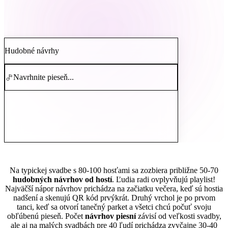
Hudobné návrhy
Navrhnite pieseň...
Koľko hudobných návrhov naozaj dostanete?
Na typickej svadbe s 80-100 hosťami sa zozbiera približne 50-70
hudobných návrhov od hostí
. Ľudia radi ovplyvňujú playlist!
Najväčší nápor návrhov prichádza na začiatku večera, keď sú hostia
nadšení a skenujú QR kód prvýkrát. Druhý vrchol je po prvom
tanci, keď sa otvorí tanečný parket a všetci chcú počuť svoju
obľúbenú pieseň. Počet
návrhov piesní
závisí od veľkosti svadby,
ale aj na malých svadbách pre 40 ľudí prichádza zvyčajne 30-40