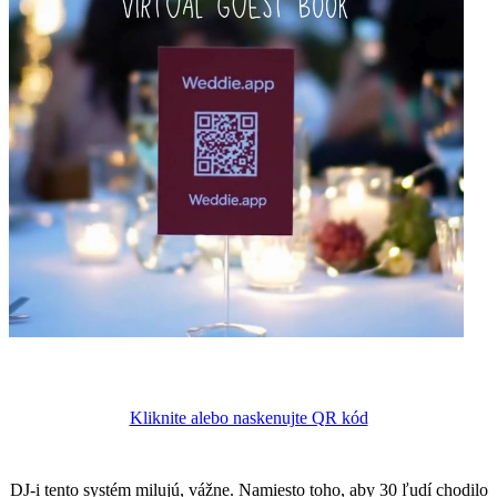
Vyskúšať ukážkovú aplikáciu
Kliknite alebo naskenujte QR kód
Používa DJ naozaj hudobné návrhy hostí?
DJ-i tento systém milujú, vážne. Namiesto toho, aby 30 ľudí chodilo