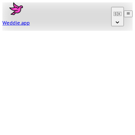
🇸🇰
Weddie
.
app