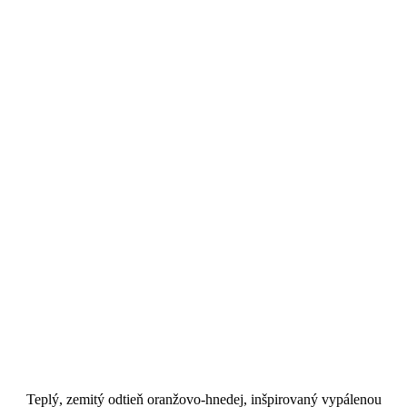
Čo je štýl Terracotta (Terakota)?
Teplý, zemitý odtieň oranžovo-hnedej, inšpirovaný vypálenou