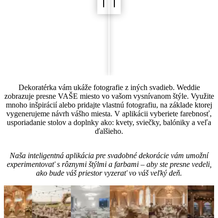
Dekoratérka vám ukáže fotografie z iných svadieb. Weddie
zobrazuje presne VAŠE miesto vo vašom vysnívanom štýle. Využite
mnoho inšpirácií alebo pridajte vlastnú fotografiu, na základe ktorej
vygenerujeme návrh vášho miesta. V aplikácii vyberiete farebnosť,
usporiadanie stolov a doplnky ako: kvety, sviečky, balóniky a veľa
ďalšieho.
Naša inteligentná aplikácia pre svadobné dekorácie vám umožní
experimentovať s rôznymi štýlmi a farbami – aby ste presne vedeli,
ako bude váš priestor vyzerať vo váš veľký deň.