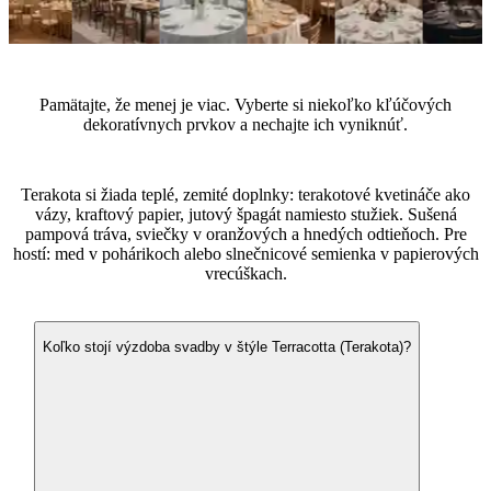
Tipy od expertov
Pamätajte, že menej je viac. Vyberte si niekoľko kľúčových
dekoratívnych prvkov a nechajte ich vyniknúť.
Aké doplnky vybrať na svadbu v štýle Terracotta (Terakota)?
Terakota si žiada teplé, zemité doplnky: terakotové kvetináče ako
vázy, kraftový papier, jutový špagát namiesto stužiek. Sušená
pampová tráva, sviečky v oranžových a hnedých odtieňoch. Pre
hostí: med v pohárikoch alebo slnečnicové semienka v papierových
vrecúškach.
Často kladené otázky
Koľko stojí výzdoba svadby v štýle Terracotta (Terakota)?