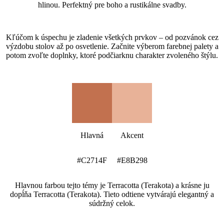
hlinou. Perfektný pre boho a rustikálne svadby.
Ako vytvoriť svadobnú tému Terracotta (Terakota)?
Kľúčom k úspechu je zladenie všetkých prvkov – od pozvánok cez
výzdobu stolov až po osvetlenie. Začnite výberom farebnej palety a
potom zvoľte doplnky, ktoré podčiarknu charakter zvoleného štýlu.
Farebná paleta Terracotta (Terakota)
Hlavná
Akcent
#C2714F
#E8B298
Hlavnou farbou tejto témy je Terracotta (Terakota) a krásne ju
dopĺňa Terracotta (Terakota). Tieto odtiene vytvárajú elegantný a
súdržný celok.