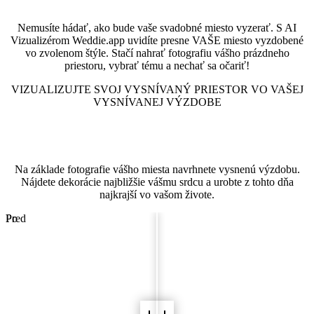
Pozrite sa na svoje miesto v tomto štýle
Nemusíte hádať, ako bude vaše svadobné miesto vyzerať. S AI
Vizualizérom Weddie.app uvidíte presne VAŠE miesto vyzdobené
vo zvolenom štýle. Stačí nahrať fotografiu vášho prázdneho
priestoru, vybrať tému a nechať sa očariť!
VIZUALIZUJTE SVOJ VYSNÍVANÝ PRIESTOR VO VAŠEJ
VYSNÍVANEJ VÝZDOBE
Vizualizér svadobného miesta
Na základe fotografie vášho miesta navrhnete vysnenú výzdobu.
Nájdete dekorácie najbližšie vášmu srdcu a urobte z tohto dňa
najkrajší vo vašom živote.
Pred
Po