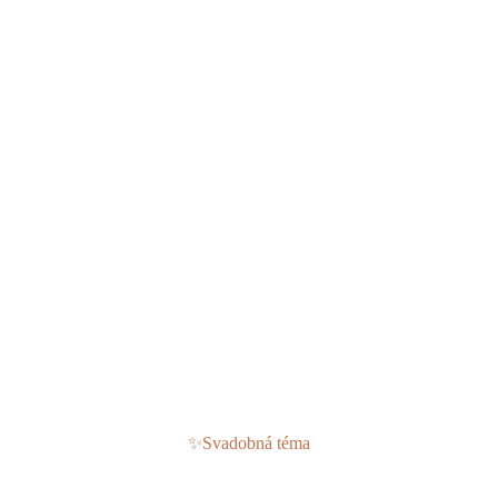
✨
Svadobná téma
Svadba v štýle Terracotta (Terakota)