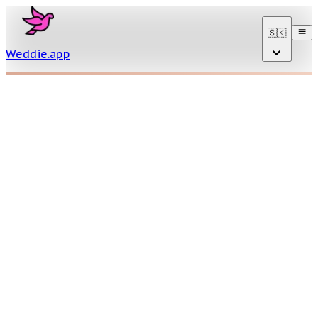
🇸🇰
Weddie
.
app