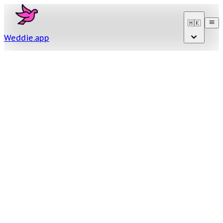
🇭🇰
Weddie
.
app