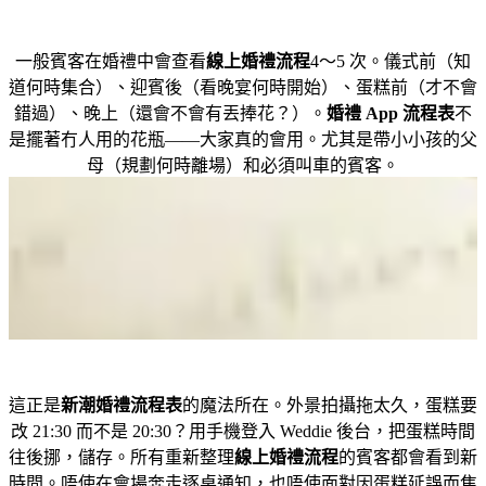
賓客多常查看婚禮流程？
一般賓客在婚禮中會查看
線上婚禮流程
4～5 次。儀式前（知
道何時集合）、迎賓後（看晚宴何時開始）、蛋糕前（才不會
錯過）、晚上（還會不會有丟捧花？）。
婚禮 App 流程表
不
是擺著冇人用的花瓶——大家真的會用。尤其是帶小小孩的父
母（規劃何時離場）和必須叫車的賓客。
如果流程有延誤怎麼辦？
這正是
新潮婚禮流程表
的魔法所在。外景拍攝拖太久，蛋糕要
改 21:30 而不是 20:30？用手機登入 Weddie 後台，把蛋糕時間
往後挪，儲存。所有重新整理
線上婚禮流程
的賓客都會看到新
時間。唔使在會場奔走逐桌通知，也唔使面對因蛋糕延誤而焦