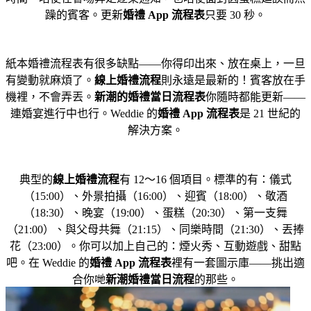
躁的賓客。更新
婚禮 App 流程表
只要 30 秒。
為什麼要用電子流程表，而不是紙本？
紙本婚禮流程表有很多缺點——你得印出來、放在桌上，一旦
有變動就麻煩了。
線上婚禮流程
則永遠是最新的！賓客放在手
機裡，不會弄丟。
新潮的婚禮當日流程表
你隨時都能更新——
連婚宴進行中也行。Weddie 的
婚禮 App 流程表
是 21 世紀的
解決方案。
婚禮流程該放些什麼？
典型的
線上婚禮流程
有 12～16 個項目。標準的有：儀式
（15:00）、外景拍攝（16:00）、迎賓（18:00）、敬酒
（18:30）、晚宴（19:00）、蛋糕（20:30）、第一支舞
（21:00）、與父母共舞（21:15）、同樂時間（21:30）、丟捧
花（23:00）。你可以加上自己的：煙火秀、互動遊戲、甜點
吧。在 Weddie 的
婚禮 App 流程表
裡有一套圖示庫——挑出適
合你哋
新潮婚禮當日流程
的那些。