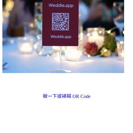
看看範例應用程式
撳一下或掃描 QR Code
如何一步步建立婚禮流程？
1. 登入 Weddie 後台，選「流程表」區（1 分鐘）。2. 建立
線
上婚禮流程
——輸入時間與活動名稱（5 分鐘）。3. 如有自訂
活動就加上——點「新增」、輸入名稱、從圖示庫選圖示（3