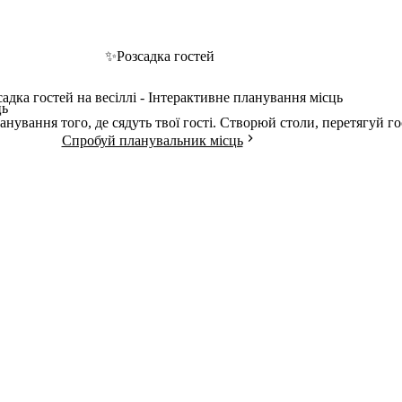
✨
Розсадка гостей
садка гостей на весіллі - Інтерактивне планування місць
ць
нування того, де сядуть твої гості. Створюй столи, перетягуй го
Спробуй планувальник місць