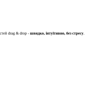
стей drag & drop -
швидко, інтуїтивно, без стресу
.