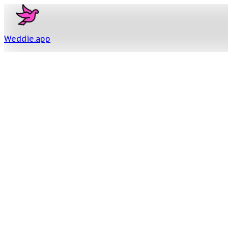
Weddie
.
app