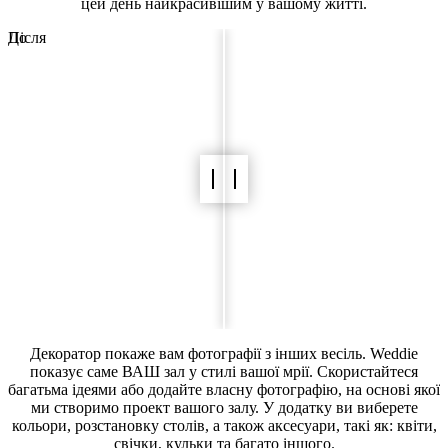
цей день найкрасивішим у вашому житті.
До
Після
Декоратор покаже вам фотографії з інших весіль. Weddie
показує саме ВАШ зал у стилі вашої мрії. Скористайтеся
багатьма ідеями або додайте власну фотографію, на основі якої
ми створимо проект вашого залу. У додатку ви виберете
кольори, розстановку столів, а також аксесуари, такі як: квіти,
свічки, кульки та багато іншого.