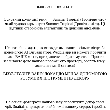
#40B5AD
#A8E6CF
Основний колір цієї теми — Summer Tropical (Тропічне літо),
який чудово гармонує з Summer Tropical (Тропічне літо). Ці
відтінки створюють елегантний та цілісний ансамбль.
Подивіться на ваше місце в цьому стилі
Не потрібно гадати, як виглядатиме ваше весільне місце. За
допомогою AI Візуалізатора Weddie.app ви можете побачити
саме ВАШЕ місце, прикрашене в обраному стилі. Просто
завантажте фото вашого порожнього простору, оберіть тему і
дозвольте магії статися!
ВІЗУАЛІЗУЙТЕ ВАШУ ЛОКАЦІЮ МРІЇ ЗА ДОПОМОГОЮ
РОЗУМНИХ ІНСТРУМЕНТІВ ДЕКОРУ
Візуалізатор весільного залу
На основі фотографії вашого залу спроектуйте декор своєї
мрії. Знайдіть прикраси, найближчі вашому серцю, і зробіть