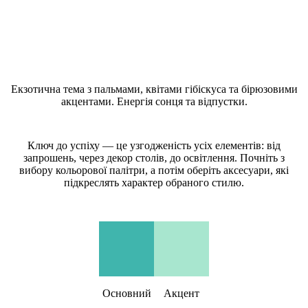
Що таке стиль Summer Tropical (Тропічне літо)?
Екзотична тема з пальмами, квітами гібіскуса та бірюзовими
акцентами. Енергія сонця та відпустки.
Як створити весільну тему Summer Tropical (Тропічне літо)?
Ключ до успіху — це узгодженість усіх елементів: від
запрошень, через декор столів, до освітлення. Почніть з
вибору кольорової палітри, а потім оберіть аксесуари, які
підкреслять характер обраного стилю.
Кольорова палітра Summer Tropical (Тропічне літо)
Основний
Акцент