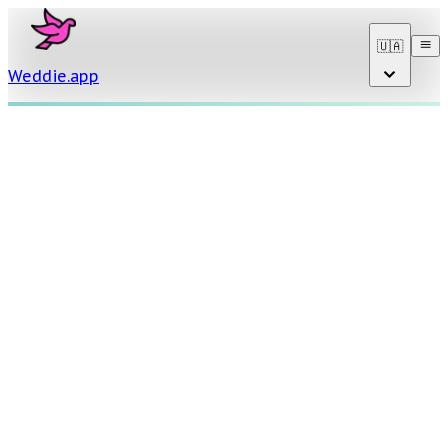
🇺🇦
Weddie
.
app