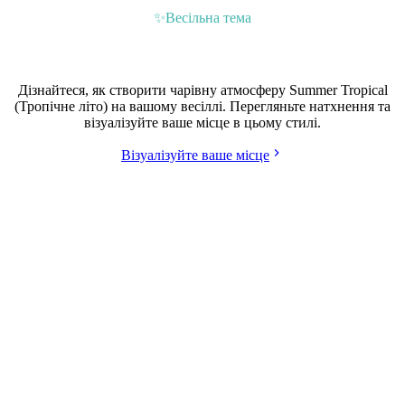
✨
Весільна тема
Весілля у стилі Summer Tropical (Тропічне літо)
Дізнайтеся, як створити чарівну атмосферу Summer Tropical
(Тропічне літо) на вашому весіллі. Перегляньте натхнення та
візуалізуйте ваше місце в цьому стилі.
Візуалізуйте ваше місце