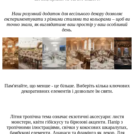
Наш розумний додаток для весільного декору дозволяє
експериментувати з різними стилями та кольорами – щоб ви
точно знали, як виглядатиме ваш простір у ваш особливий
день.
Поради експертів
Пам'ятайте, що менше - це більше. Виберіть кілька ключових
декоративних елементів і дозвольте їм сяяти.
Які аксесуари обрати для весілля у стилі Summer Tropical
(Тропічне літо)?
Літня тропічна тема означає екзотичні аксесуари: листя
монстери, квіти гібіскусу та бірюзові акценти. Папір з
тропічними ілюстраціями, свічки у кокосових шкаралупах,
бамбукові елементи. Ананаси та фламінго як декор. Для