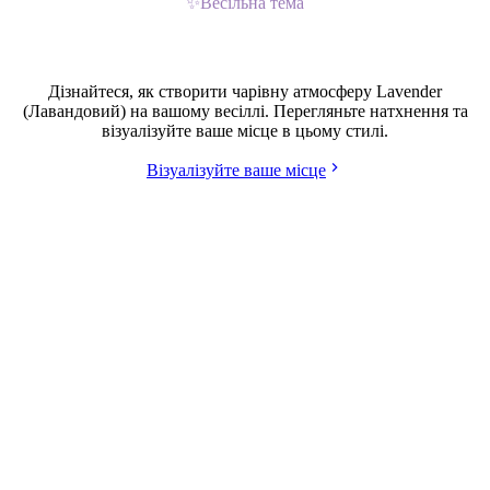
✨
Весільна тема
Весілля у стилі Lavender (Лавандовий)
Дізнайтеся, як створити чарівну атмосферу Lavender
(Лавандовий) на вашому весіллі. Перегляньте натхнення та
візуалізуйте ваше місце в цьому стилі.
Візуалізуйте ваше місце