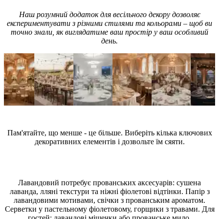
Наш розумний додаток для весільного декору дозволяє
експериментувати з різними стилями та кольорами – щоб ви
точно знали, як виглядатиме ваш простір у ваш особливий
день.
Поради експертів
Пам'ятайте, що менше - це більше. Виберіть кілька ключових
декоративних елементів і дозвольте їм сяяти.
Які аксесуари обрати для весілля у стилі Lavender
(Лавандовий)?
Лавандовий потребує прованських аксесуарів: сушена
лаванда, лляні текстури та ніжні фіолетові відтінки. Папір з
лавандовими мотивами, свічки з прованським ароматом.
Серветки у пастельному фіолетовому, горщики з травами. Для
гостей: лавандові мішечки або прованське мило.