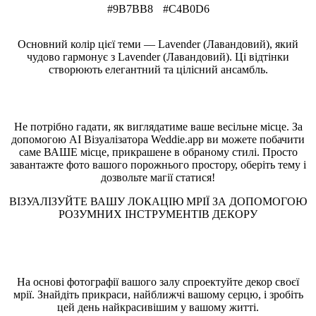
#9B7BB8
#C4B0D6
Основний колір цієї теми — Lavender (Лавандовий), який
чудово гармонує з Lavender (Лавандовий). Ці відтінки
створюють елегантний та цілісний ансамбль.
Подивіться на ваше місце в цьому стилі
Не потрібно гадати, як виглядатиме ваше весільне місце. За
допомогою AI Візуалізатора Weddie.app ви можете побачити
саме ВАШЕ місце, прикрашене в обраному стилі. Просто
завантажте фото вашого порожнього простору, оберіть тему і
дозвольте магії статися!
ВІЗУАЛІЗУЙТЕ ВАШУ ЛОКАЦІЮ МРІЇ ЗА ДОПОМОГОЮ
РОЗУМНИХ ІНСТРУМЕНТІВ ДЕКОРУ
Візуалізатор весільного залу
На основі фотографії вашого залу спроектуйте декор своєї
мрії. Знайдіть прикраси, найближчі вашому серцю, і зробіть
цей день найкрасивішим у вашому житті.