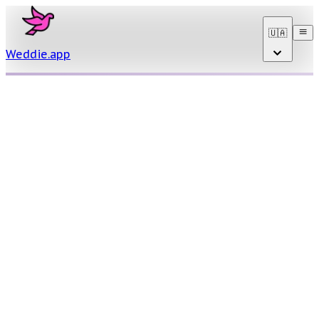
🇺🇦
Weddie
.
app