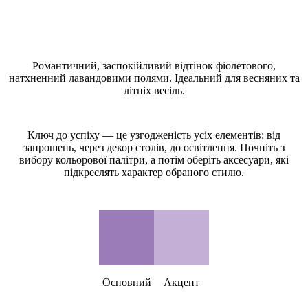
Що таке стиль Lavender (Лавандовий)?
Романтичний, заспокійливий відтінок фіолетового,
натхненний лавандовими полями. Ідеальний для весняних та
літніх весіль.
Як створити весільну тему Lavender (Лавандовий)?
Ключ до успіху — це узгодженість усіх елементів: від
запрошень, через декор столів, до освітлення. Почніть з
вибору кольорової палітри, а потім оберіть аксесуари, які
підкреслять характер обраного стилю.
Кольорова палітра Lavender (Лавандовий)
Основний
Акцент