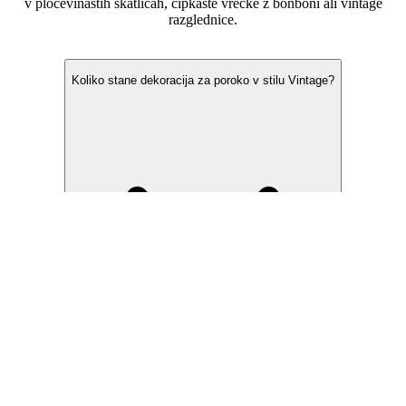
v pločevinastih škatlicah, čipkaste vrečke z bonboni ali vintage
razglednice.
Pogosta vprašanja
Koliko stane dekoracija za poroko v stilu Vintage?
Je stil Vintage primeren za vsako letno dobo?