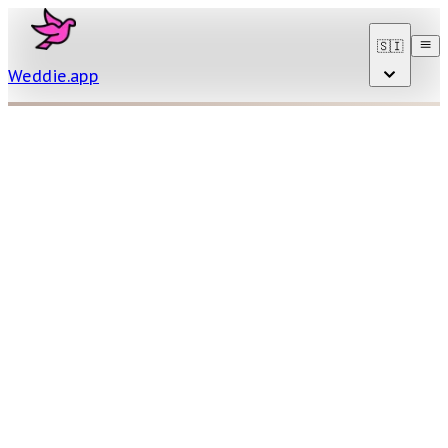
🇸🇮
Weddie
.
app