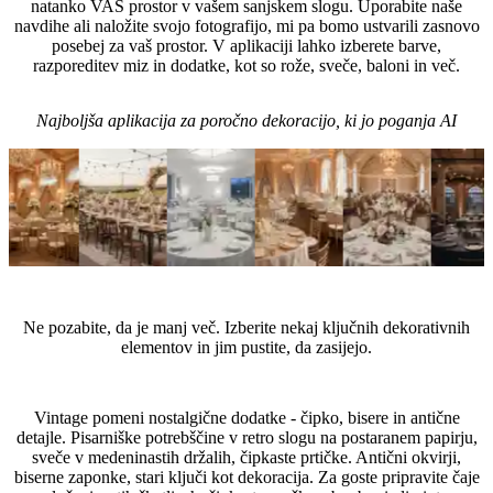
natanko VAŠ prostor v vašem sanjskem slogu. Uporabite naše
navdihe ali naložite svojo fotografijo, mi pa bomo ustvarili zasnovo
posebej za vaš prostor. V aplikaciji lahko izberete barve,
razporeditev miz in dodatke, kot so rože, sveče, baloni in več.
Najboljša aplikacija za poročno dekoracijo, ki jo poganja AI
Nasveti strokovnjakov
Ne pozabite, da je manj več. Izberite nekaj ključnih dekorativnih
elementov in jim pustite, da zasijejo.
Katere dodatke izbrati za poroko v stilu Vintage?
Vintage pomeni nostalgične dodatke - čipko, bisere in antične
detajle. Pisarniške potrebščine v retro slogu na postaranem papirju,
sveče v medeninastih držalih, čipkaste prtičke. Antični okvirji,
biserne zaponke, stari ključi kot dekoracija. Za goste pripravite čaje