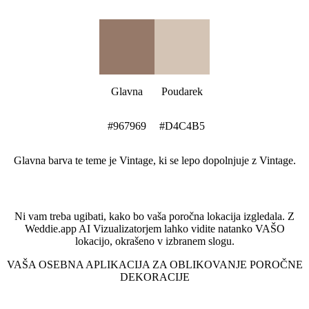
Barvna paleta Vintage
Glavna
Poudarek
#967969
#D4C4B5
Glavna barva te teme je Vintage, ki se lepo dopolnjuje z Vintage.
Oglejte si svojo lokacijo v tem slogu
Ni vam treba ugibati, kako bo vaša poročna lokacija izgledala. Z
Weddie.app AI Vizualizatorjem lahko vidite natanko VAŠO
lokacijo, okrašeno v izbranem slogu.
VAŠA OSEBNA APLIKACIJA ZA OBLIKOVANJE POROČNE
DEKORACIJE