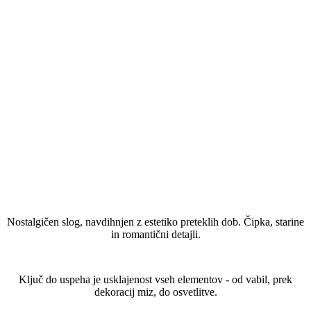
Kaj je stil Vintage?
Nostalgičen slog, navdihnjen z estetiko preteklih dob. Čipka, starine
in romantični detajli.
Kako ustvariti poročno temo Vintage?
Ključ do uspeha je usklajenost vseh elementov - od vabil, prek
dekoracij miz, do osvetlitve.