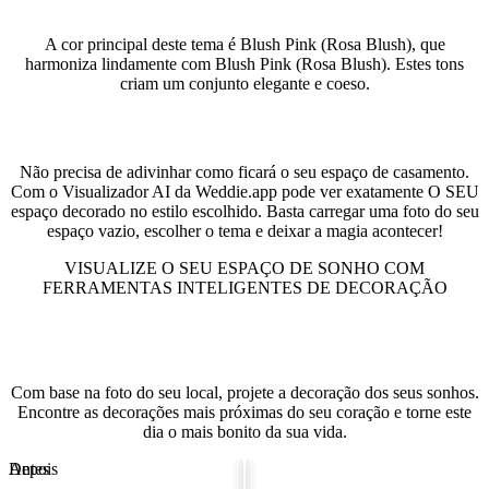
A cor principal deste tema é Blush Pink (Rosa Blush), que
harmoniza lindamente com Blush Pink (Rosa Blush). Estes tons
criam um conjunto elegante e coeso.
Veja o seu espaço neste estilo
Não precisa de adivinhar como ficará o seu espaço de casamento.
Com o Visualizador AI da Weddie.app pode ver exatamente O SEU
espaço decorado no estilo escolhido. Basta carregar uma foto do seu
espaço vazio, escolher o tema e deixar a magia acontecer!
VISUALIZE O SEU ESPAÇO DE SONHO COM
FERRAMENTAS INTELIGENTES DE DECORAÇÃO
Visualizador de Local de Casamento
Com base na foto do seu local, projete a decoração dos seus sonhos.
Encontre as decorações mais próximas do seu coração e torne este
dia o mais bonito da sua vida.
Antes
Depois