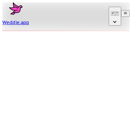
🇵🇹
Weddie
.
app