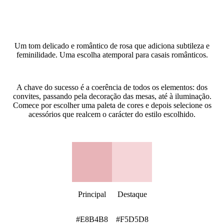
O que é o estilo Blush Pink (Rosa Blush)?
Um tom delicado e romântico de rosa que adiciona subtileza e
feminilidade. Uma escolha atemporal para casais românticos.
Como criar um tema de casamento Blush Pink (Rosa Blush)?
A chave do sucesso é a coerência de todos os elementos: dos
convites, passando pela decoração das mesas, até à iluminação.
Comece por escolher uma paleta de cores e depois selecione os
acessórios que realcem o carácter do estilo escolhido.
Paleta de cores Blush Pink (Rosa Blush)
Principal
Destaque
#E8B4B8
#F5D5D8