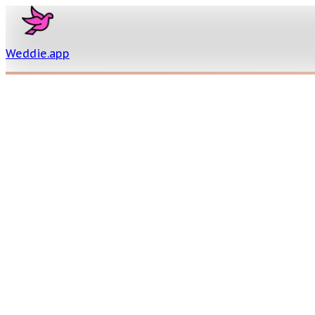
Weddie
.
app