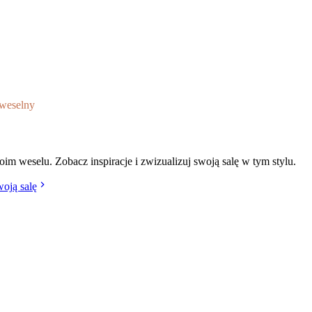
weselny
acotta (Terakota)
im weselu. Zobacz inspiracje i zwizualizuj swoją salę w tym stylu.
woją salę