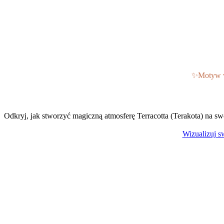
✨
Motyw 
Wesele w stylu Terr
Odkryj, jak stworzyć magiczną atmosferę Terracotta (Terakota) na swo
Wizualizuj s