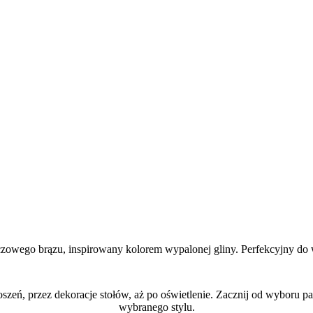
Czym jest styl Terracotta (Terakota)?
czowego brązu, inspirowany kolorem wypalonej gliny. Perfekcyjny do w
Jak stworzyć motyw Terracotta (Terakota) na weselu?
zeń, przez dekoracje stołów, aż po oświetlenie. Zacznij od wyboru pale
wybranego stylu.