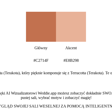
Paleta kolorów Terracotta (Terakota)
Główny
Akcent
#C2714F
#E8B298
(Terakota), który pięknie komponuje się z Terracotta (Terakota). Te o
Zobacz swoją salę w tym stylu
zięki AI Wizualizatorowi Weddie.app możesz zobaczyć dokładnie SWOJ
pustej sali, wybrać motyw i zobaczyć magię!
LĄD SWOJEJ SALI WESELNEJ ZA POMOCĄ INTELIGENT