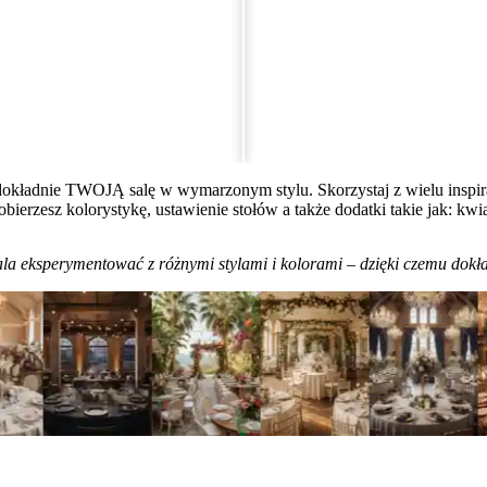
dokładnie TWOJĄ salę w wymarzonym stylu. Skorzystaj z wielu inspira
dobierzesz kolorystykę, ustawienie stołów a także dodatki takie jak: kwia
ala eksperymentować z różnymi stylami i kolorami – dzięki czemu dokła
Wskazówki od ekspertów