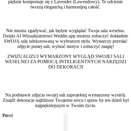
pięknie komponuje się z Lavender (Lawendowy). Te odcienie
tworzą elegancką i harmonijną całość.
Zobacz swoją salę w tym stylu
Nie musisz zgadywać, jak będzie wyglądać Twoja sala weselna.
Dzięki AI Wizualizatorowi Weddie.app możesz zobaczyć dokładnie
SWOJĄ salę udekorowaną w wybranym stylu. Wystarczy przesłać
zdjęcie pustej sali, wybrać motyw i zobaczyć magię!
ZWIZUALIZUJ WYMARZONY WYGLĄD SWOJEJ SALI
WESELNEJ ZA POMOCĄ INTELIGENTNYCH NARZĘDZI
DO DEKORACJI
Wizualizator Sali Weselnej
Na podstawie zdjęcia swojej sali zaprojektuj wymarzony wystrój.
Znajdź dekoracje najbliższe Twojemu sercu i spraw by ten dzień był
najpiękniejszym w Twoim życiu.
Przed
Po