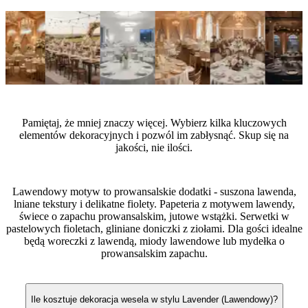
Wskazówki od ekspertów
Pamiętaj, że mniej znaczy więcej. Wybierz kilka kluczowych
elementów dekoracyjnych i pozwól im zabłysnąć. Skup się na
jakości, nie ilości.
Jakie dobrać dodatki do wesela w stylu Lavender (Lawendowy)?
Lawendowy motyw to prowansalskie dodatki - suszona lawenda,
lniane tekstury i delikatne fiolety. Papeteria z motywem lawendy,
świece o zapachu prowansalskim, jutowe wstążki. Serwetki w
pastelowych fioletach, gliniane doniczki z ziołami. Dla gości idealne
będą woreczki z lawendą, miody lawendowe lub mydełka o
prowansalskim zapachu.
Najczęściej zadawane pytania
Ile kosztuje dekoracja wesela w stylu Lavender (Lawendowy)?