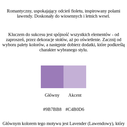
Czym jest styl Lavender (Lawendowy)?
Romantyczny, uspokajający odcień fioletu, inspirowany polami
lawendy. Doskonały do wiosennych i letnich wesel.
Jak stworzyć motyw Lavender (Lawendowy) na weselu?
Kluczem do sukcesu jest spójność wszystkich elementów - od
zaproszeń, przez dekoracje stołów, aż po oświetlenie. Zacznij od
wyboru palety kolorów, a następnie dobierz dodatki, które podkreślą
charakter wybranego stylu.
Paleta kolorów Lavender (Lawendowy)
Główny
Akcent
#9B7BB8
#C4B0D6
Głównym kolorem tego motywu jest Lavender (Lawendowy), który