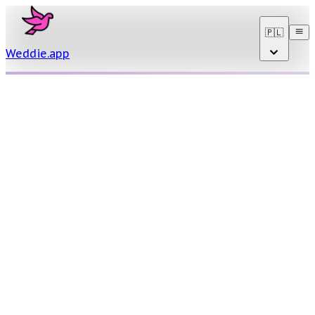
🇵🇱
Weddie
.
app