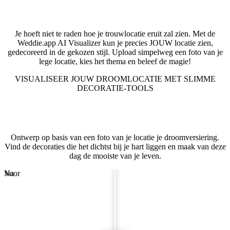
Bekijk je locatie in deze stijl
Je hoeft niet te raden hoe je trouwlocatie eruit zal zien. Met de
Weddie.app AI Visualizer kun je precies JOUW locatie zien,
gedecoreerd in de gekozen stijl. Upload simpelweg een foto van je
lege locatie, kies het thema en beleef de magie!
VISUALISEER JOUW DROOMLOCATIE MET SLIMME
DECORATIE-TOOLS
Locatievisualisator
Ontwerp op basis van een foto van je locatie je droomversiering.
Vind de decoraties die het dichtst bij je hart liggen en maak van deze
dag de mooiste van je leven.
Voor
Na