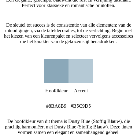
Perfect voor klassieke en romantische bruiloften.
Hoe creëer je een Dusty Blue (Stoffig Blauw) bruiloftsthema?
De sleutel tot succes is de consistentie van alle elementen: van de
uitnodigingen, via de tafeldecoraties, tot de verlichting. Begin met
het kiezen van een kleurenpalet en selecteer vervolgens accessoires
die het karakter van de gekozen stijl benadrukken.
Dusty Blue (Stoffig Blauw) Kleurenpalet
Hoofdkleur
Accent
#8BA8B9
#B5C9D5
De hoofdkleur van dit thema is Dusty Blue (Stoffig Blauw), die
prachtig harmoniëert met Dusty Blue (Stoffig Blauw). Deze tinten
vormen samen een elegant en samenhangend geheel.