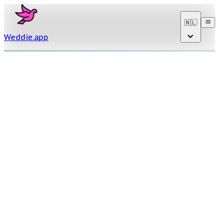
🇳🇱
Weddie
.
app