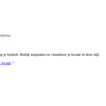
tsthema
(Bordeauxrood) stijl
bruiloft. Bekijk inspiraties en visualiseer je locatie in deze stijl.
e locatie