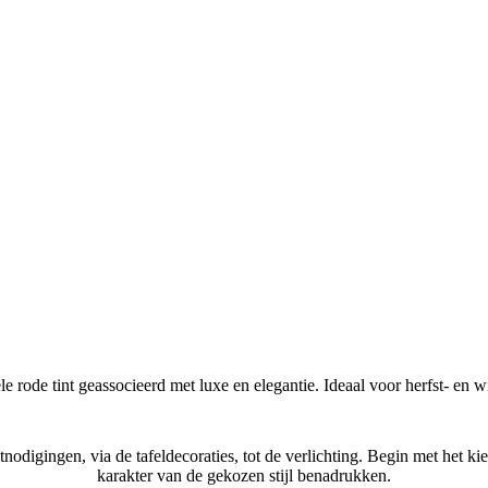
Wat is de Burgundy (Bordeauxrood) stijl?
le rode tint geassocieerd met luxe en elegantie. Ideaal voor herfst- en wi
Hoe creëer je een Burgundy (Bordeauxrood) bruiloftsthema?
itnodigingen, via de tafeldecoraties, tot de verlichting. Begin met het k
karakter van de gekozen stijl benadrukken.