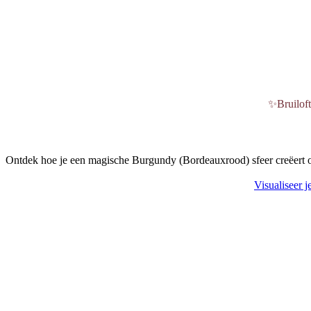
✨
Bruilof
Bruiloft in Burgundy 
Ontdek hoe je een magische Burgundy (Bordeauxrood) sfeer creëert op je 
Visualiseer j