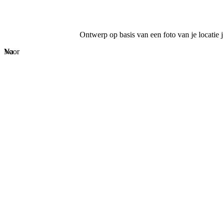
Ontwerp op basis van een foto van je locatie j
Voor
Na