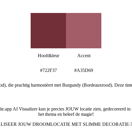
Burgundy (Bordeauxrood) Kleurenpalet
Hoofdkleur
Accent
#722F37
#A35D69
od), die prachtig harmoniëert met Burgundy (Bordeauxrood). Deze tin
Bekijk je locatie in deze stijl
ddie.app AI Visualizer kun je precies JOUW locatie zien, gedecoreerd in 
het thema en beleef de magie!
ALISEER JOUW DROOMLOCATIE MET SLIMME DECORATIE-