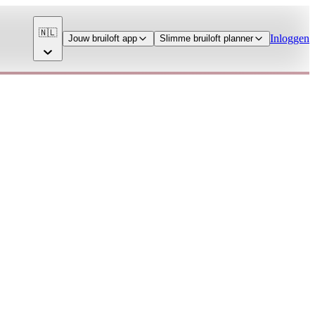
🇳🇱
Inloggen
Jouw bruiloft app
Slimme bruiloft planner