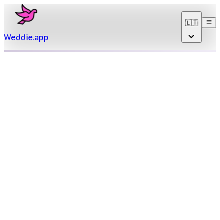
🇱🇹
Weddie
.
app