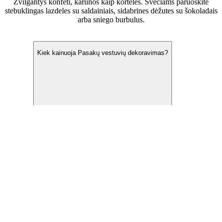
Žvilgantys konfeti, karūnos kaip kortelės. Svečiams paruoškite
stebuklingas lazdeles su saldainiais, sidabrines dėžutes su šokoladais
arba sniego burbulus.
Dažniausiai užduodami klausimai
Kiek kainuoja Pasakų vestuvių dekoravimas?
Ar Pasakų stilius tinka kiekvienam sezonui?