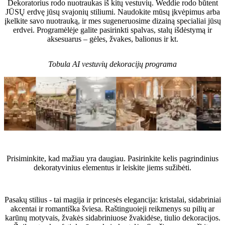
Dekoratorius rodo nuotraukas iš kitų vestuvių. Weddie rodo būtent
JŪSŲ erdvę jūsų svajonių stiliumi. Naudokite mūsų įkvėpimus arba
įkelkite savo nuotrauką, ir mes sugeneruosime dizainą specialiai jūsų
erdvei. Programėlėje galite pasirinkti spalvas, stalų išdėstymą ir
aksesuarus – gėles, žvakes, balionus ir kt.
Tobula AI vestuvių dekoracijų programa
Ekspertų patarimai
Prisiminkite, kad mažiau yra daugiau. Pasirinkite kelis pagrindinius
dekoratyvinius elementus ir leiskite jiems sužibėti.
Kokius aksesuarus rinktis Pasakų vestuvėms?
Pasakų stilius - tai magija ir princesės elegancija: kristalai, sidabriniai
akcentai ir romantiška šviesa. Raštinguoieji reikmenys su pilių ar
karūnų motyvais, žvakės sidabriniuose žvakidėse, tiulio dekoracijos.