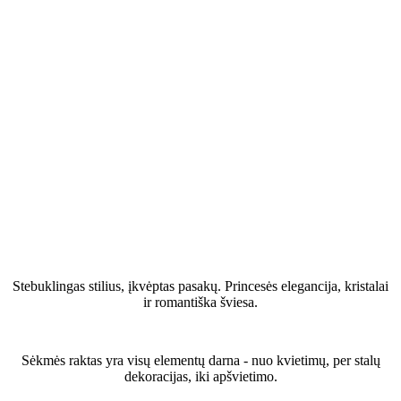
Kas yra Pasakų stilius?
Stebuklingas stilius, įkvėptas pasakų. Princesės elegancija, kristalai
ir romantiška šviesa.
Kaip sukurti Pasakų vestuvių temą?
Sėkmės raktas yra visų elementų darna - nuo kvietimų, per stalų
dekoracijas, iki apšvietimo.