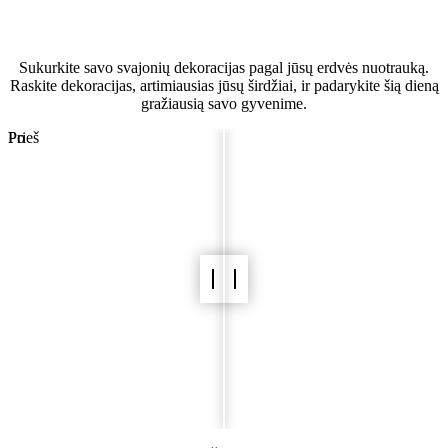
Vestuvių erdvės vizualizatorius
Sukurkite savo svajonių dekoracijas pagal jūsų erdvės nuotrauką.
Raskite dekoracijas, artimiausias jūsų širdžiai, ir padarykite šią dieną
gražiausią savo gyvenime.
Prieš
Po