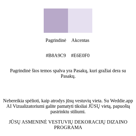
Pasakų spalvų paletė
Pagrindinė
Akcentas
#B8A9C9
#E6E0F0
Pagrindinė šios temos spalva yra Pasakų, kuri gražiai dera su
Pasakų.
Pamatykite savo vietą šiuo stiliumi
Nebereikia spėlioti, kaip atrodys jūsų vestuvių vieta. Su Weddie.app
AI Vizualizatoriumi galite pamatyti tiksliai JŪSŲ vietą, papuoštą
pasirinktu stiliumi.
JŪSŲ ASMENINĖ VESTUVIŲ DEKORACIJŲ DIZAINO
PROGRAMA