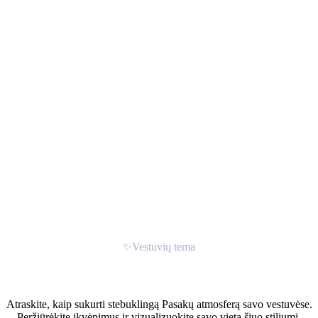
✨
Vestuvių tema
Pasakų vestuvės
Atraskite, kaip sukurti stebuklingą Pasakų atmosferą savo vestuvėse.
Peržiūrėkite įkvėpimus ir vizualizuokite savo vietą šiuo stiliumi.