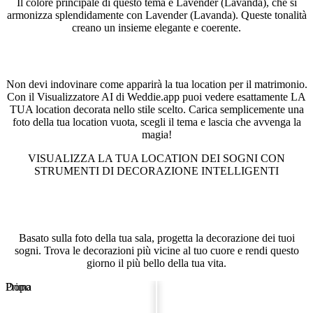
Il colore principale di questo tema è Lavender (Lavanda), che si
armonizza splendidamente con Lavender (Lavanda). Queste tonalità
creano un insieme elegante e coerente.
Visualizza la tua location in questo stile
Non devi indovinare come apparirà la tua location per il matrimonio.
Con il Visualizzatore AI di Weddie.app puoi vedere esattamente LA
TUA location decorata nello stile scelto. Carica semplicemente una
foto della tua location vuota, scegli il tema e lascia che avvenga la
magia!
VISUALIZZA LA TUA LOCATION DEI SOGNI CON
STRUMENTI DI DECORAZIONE INTELLIGENTI
Visualizzatore di Sala Matrimoniale
Basato sulla foto della tua sala, progetta la decorazione dei tuoi
sogni. Trova le decorazioni più vicine al tuo cuore e rendi questo
giorno il più bello della tua vita.
Prima
Dopo