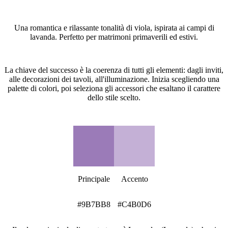
Cos'è lo stile Lavender (Lavanda)?
Una romantica e rilassante tonalità di viola, ispirata ai campi di
lavanda. Perfetto per matrimoni primaverili ed estivi.
Come creare un tema matrimoniale Lavender (Lavanda)?
La chiave del successo è la coerenza di tutti gli elementi: dagli inviti,
alle decorazioni dei tavoli, all'illuminazione. Inizia scegliendo una
palette di colori, poi seleziona gli accessori che esaltano il carattere
dello stile scelto.
Palette colori Lavender (Lavanda)
Principale
Accento
#9B7BB8
#C4B0D6