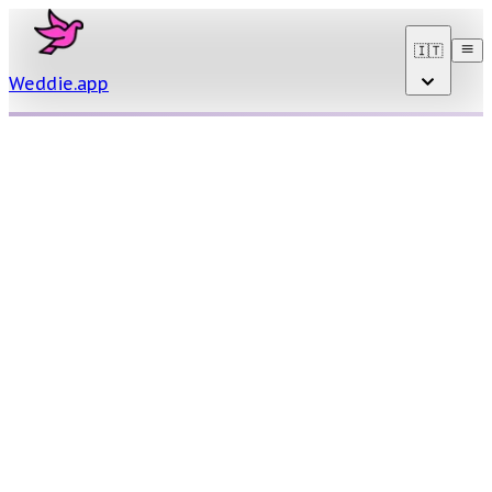
🇮🇹
Weddie
.
app