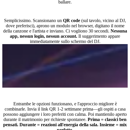
ballare.
Come fanno gli ospiti ad aggiungere suggerimenti musicali?
Semplicissimo. Scansionano un
QR code
(sul tavolo, vicino al DJ,
dove preferisci), aprono un modulo nel browser, digitano il nome
della canzone e l'artista e inviano. Ci vogliono 30 secondi.
Nessuna
app, nessun login, nessun account.
Il suggerimento appare
immediatamente sullo schermo del DJ.
Quando raccogliere le canzoni - prima o durante il matrimonio?
Entrambe le opzioni funzionano, e l'approccio migliore è
combinarle. Invia il link QR 1-2 settimane prima—gli ospiti a casa
possono aggiungere i loro preferiti con calma. Poi mantienilo aperto
durante il matrimonio per richieste spontanee.
Prima = classici ben
pensati. Durante = reazioni all'energia della sala. Insieme = mix
perfetto.