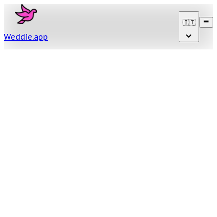
🇮🇹
Weddie
.
app