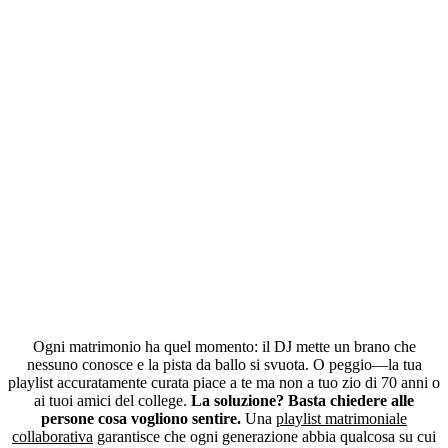
Perché lasciare che gli ospiti scelgano la musica?
Ogni matrimonio ha quel momento: il DJ mette un brano che
nessuno conosce e la pista da ballo si svuota. O peggio—la tua
playlist accuratamente curata piace a te ma non a tuo zio di 70 anni o
ai tuoi amici del college.
La soluzione? Basta chiedere alle
persone cosa vogliono sentire.
Una
playlist matrimoniale
collaborativa
garantisce che ogni generazione abbia qualcosa su cui