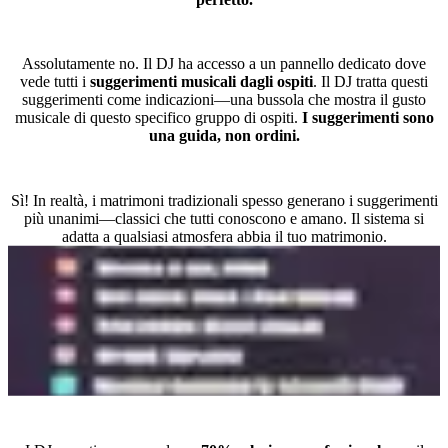
Il DJ deve suonare tutto quello che gli ospiti suggeriscono?
Assolutamente no. Il DJ ha accesso a un pannello dedicato dove
vede tutti i
suggerimenti musicali dagli ospiti
. Il DJ tratta questi
suggerimenti come indicazioni—una bussola che mostra il gusto
musicale di questo specifico gruppo di ospiti.
I suggerimenti sono
una guida, non ordini.
Funziona anche ai matrimoni tradizionali?
Sì! In realtà, i matrimoni tradizionali spesso generano i suggerimenti
più unanimi—classici che tutti conoscono e amano. Il sistema si
adatta a qualsiasi atmosfera abbia il tuo matrimonio.
La regola 70/30 per mixare i suggerimenti con il set del DJ