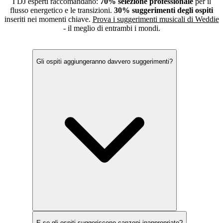
I DJ esperti raccomandano:
70% selezione professionale
per il
flusso energetico e le transizioni.
30% suggerimenti degli ospiti
inseriti nei momenti chiave.
Prova i suggerimenti musicali di Weddie
- il meglio di entrambi i mondi.
Domande Frequenti sulle Richieste Musicali
Gli ospiti aggiungeranno davvero suggerimenti?
E se gli ospiti suggeriscono canzoni inappropriate?