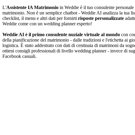
L'
Assistente IA Matrimonio
in Weddie è il tuo consulente personale c
matrimonio. Non è un semplice chatbot - Weddie AI analizza la tua list
checklist, il menu e altri dati per fornirti
risposte personalizzate
adatte
Weddie come con un wedding planner esperto!
Weddie AI è il primo consulente nuziale virtuale al mondo
con comp
della pianificazione del matrimonio - dalle tradizioni e l'etichetta ai gio
logistica. È stato addestrato con dati di centinaia di matrimoni da sogno
ottieni consigli professionali di livello wedding planner - invece di su
Facebook casuali.