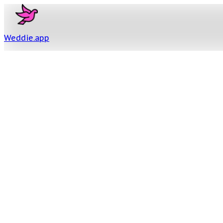
Weddie
.
app