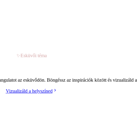
✨
Esküvői téma
mantic (Romantikus) stílusú esküvő
gulatot az esküvődön. Böngéssz az inspirációk között és vizualizáld a 
Vizualizáld a helyszíned