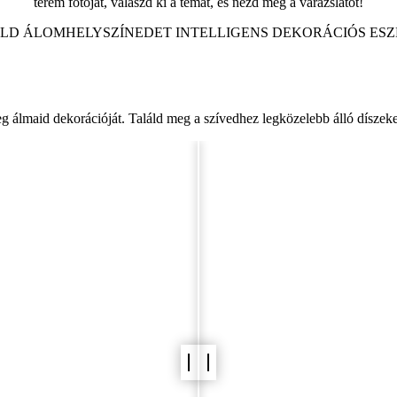
terem fotóját, válaszd ki a témát, és nézd meg a varázslatot!
ÁLD ÁLOMHELYSZÍNEDET INTELLIGENS DEKORÁCIÓS ES
Esküvői helyszínvizualizáló
 álmaid dekorációját. Találd meg a szívedhez legközelebb álló díszeket