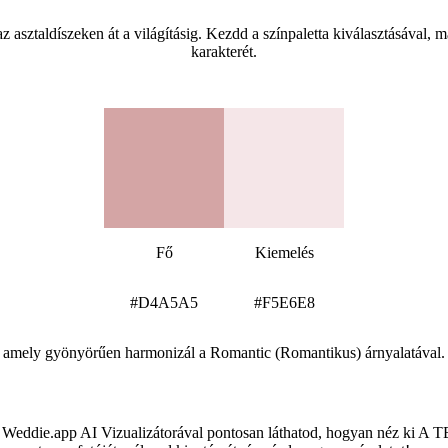
Hogyan valósítsd meg a Romantic (Romantikus) témát az esküvődön?
asztaldíszeken át a világításig. Kezdd a színpaletta kiválasztásával, ma
karakterét.
Romantic (Romantikus) színpaletta
Fő
Kiemelés
#D4A5A5
#F5E6E8
 amely gyönyörűen harmonizál a Romantic (Romantikus) árnyalatával. E
Nézd meg a helyszíned ebben a stílusban
eddie.app AI Vizualizátorával pontosan láthatod, hogyan néz ki A TE he