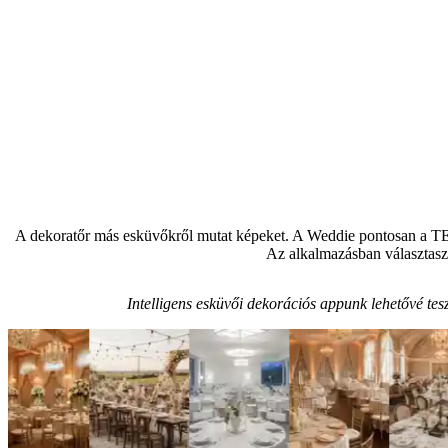
A dekoratőr más esküvőkről mutat képeket. A Weddie pontosan a TE he
Az alkalmazásban választasz 
Intelligens esküvői dekorációs appunk lehetővé tes