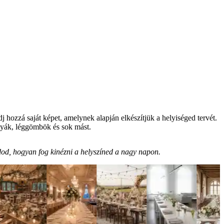
hozzá saját képet, amelynek alapján elkészítjük a helyiséged tervét.
rtyák, léggömbök és sok mást.
udod, hogyan fog kinézni a helyszíned a nagy napon.