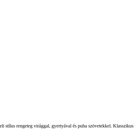
Mi az a Romantic (Romantikus) stílus?
teli stílus rengeteg virággal, gyertyával és puha szövetekkel. Klasszikus