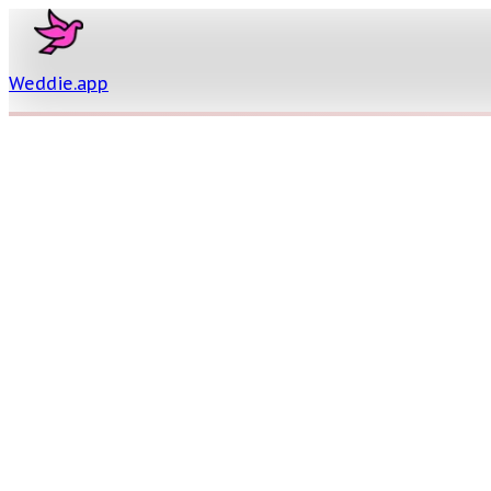
Weddie
.
app