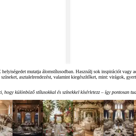
lyiségedet mutatja álomstílusodban. Használj sok inspirációt vagy adj 
színeket, asztalelrendezést, valamint kiegészítőket, mint: virágok, gye
zi, hogy különböző stílusokkal és színekkel kísérletezz – így pontosan t