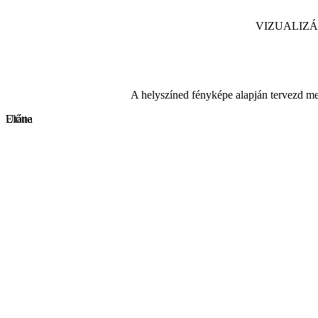
VIZUALIZ
A helyszíned fényképe alapján tervezd meg
Előtte
Utána