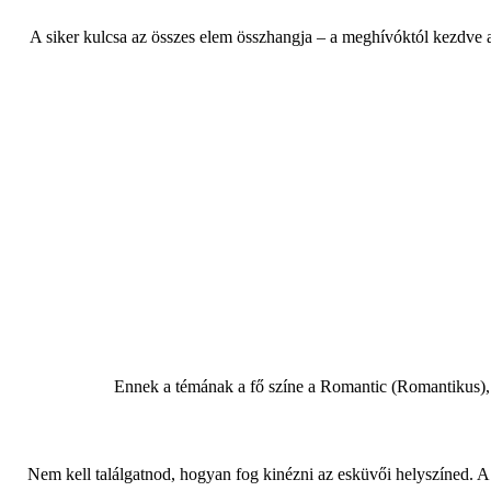
A siker kulcsa az összes elem összhangja – a meghívóktól kezdve az 
Ennek a témának a fő színe a Romantic (Romantikus),
Nem kell találgatnod, hogyan fog kinézni az esküvői helyszíned. A W