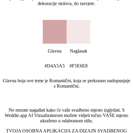
dekoracije stolova, do rasvjete.
Paleta boja stila Romantični
Glavna
Naglasak
#D4A5A5
#F5E6E8
Glavna boja ove teme je Romantični, koja se prekrasno nadopunjuje
s Romantični.
Pogledajte svoje mjesto u ovom stilu
Ne morate nagađati kako će vaše svadbeno mjesto izgledati. S
Weddie.app AI Vizualizatorom možete vidjeti točno VAŠE mjesto
ukrašeno u odabranom stilu.
TVOJA OSOBNA APLIKACIJA ZA DIZAJN SVADBENOG