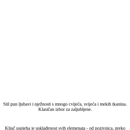
Što je stil Romantični?
Stil pun ljubavi i nježnosti s mnogo cvijeća, svijeća i mekih tkanina.
Klasičan izbor za zaljubljene.
Kako stvoriti svadbenu temu Romantični?
Ključ uspjeha je usklađenost svih elemenata - od pozivnica, preko