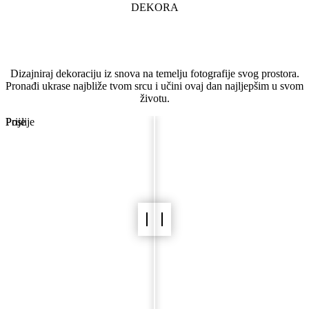
DEKORA
Vizualizacija svadbenog prostora
Dizajniraj dekoraciju iz snova na temelju fotografije svog prostora.
Pronađi ukrase najbliže tvom srcu i učini ovaj dan najljepšim u svom
životu.
Prije
Poslije