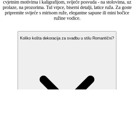
cvjetnim motivima i kaligrafijom, svijeće posvuda - na stolovima, uz
prolaze, na prozorima. Tul vrpce, biserni detalji, latice ruža. Za goste
pripremite svijeće s mirisom ruže, elegantne sapune ili mini bočice
ružine vodice.
Često postavljana pitanja
Koliko košta dekoracija za svadbu u stilu Romantični?