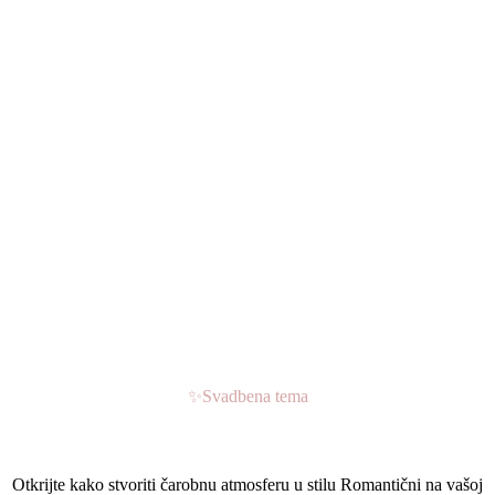
✨
Svadbena tema
Svadba u stilu Romantični
Otkrijte kako stvoriti čarobnu atmosferu u stilu Romantični na vašoj