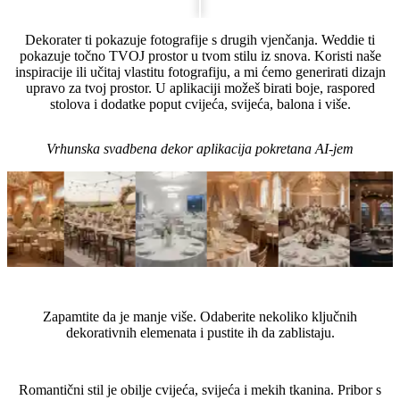
Dekorater ti pokazuje fotografije s drugih vjenčanja. Weddie ti
pokazuje točno TVOJ prostor u tvom stilu iz snova. Koristi naše
inspiracije ili učitaj vlastitu fotografiju, a mi ćemo generirati dizajn
upravo za tvoj prostor. U aplikaciji možeš birati boje, raspored
stolova i dodatke poput cvijeća, svijeća, balona i više.
Vrhunska svadbena dekor aplikacija pokretana AI-jem
Savjeti stručnjaka
Zapamtite da je manje više. Odaberite nekoliko ključnih
dekorativnih elemenata i pustite ih da zablistaju.
Koje dodatke odabrati za svadbu u stilu Romantični?
Romantični stil je obilje cvijeća, svijeća i mekih tkanina. Pribor s