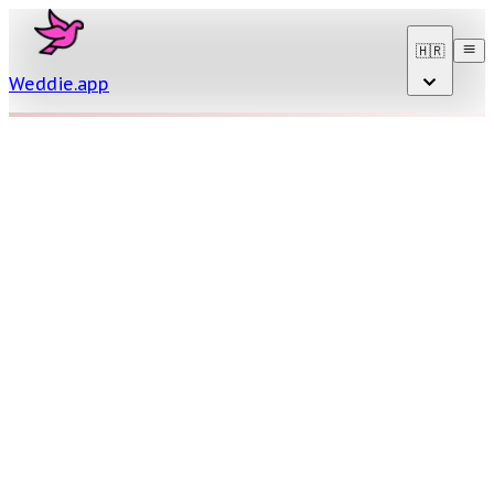
🇭🇷
Weddie
.
app