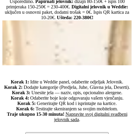
Usporedimo.
Papirnati jelovnik:
dizajn 80-150€ + ispis 100
primjeraka 150-250€ = 230-400€.
Digitalni jelovnik u Weddie:
uključen u osnovni paket, dodatni trošak = 0€. Ispis QR kartica za
10-20€.
Ušteda: 220-380€!
Kako napraviti digitalni svadbeni jelovnik korak po korak
Korak 1:
Idite u Weddie panel, odaberite odjeljak Jelovnik.
Korak 2:
Dodajte kategorije (Predjela, Juhe, Glavna jela, Deserti).
Korak 3:
Unesite jela — naziv, opis, opcionalno alergene.
Korak 4:
Odaberite boje koje odgovaraju vašem vjenčanju.
Korak 5:
Generirajte QR kod i isprintajte na kartice.
Korak 6:
Testirajte skeniranjem sa svojim mobitelom.
Traje ukupno 15-30 minuta!
Napravite svoj digitalni svadbeni
jelovnik sada
.
Često postavljana pitanja o digitalnim svadbenim jelovnicima