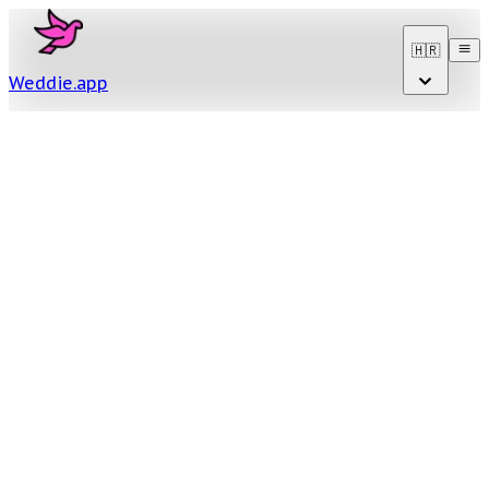
🇭🇷
Weddie
.
app