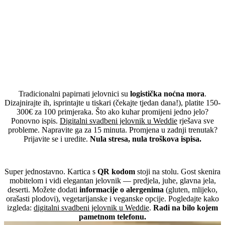
Zašto digitalni svadbeni jelovnik umjesto papirnatog?
Tradicionalni papirnati jelovnici su
logistička noćna mora
.
Dizajnirajte ih, isprintajte u tiskari (čekajte tjedan dana!), platite 150-
300€ za 100 primjeraka. Što ako kuhar promijeni jedno jelo?
Ponovno ispis.
Digitalni svadbeni jelovnik u Weddie
rješava sve
probleme. Napravite ga za 15 minuta. Promjena u zadnji trenutak?
Prijavite se i uredite.
Nula stresa, nula troškova ispisa.
Kako funkcionira QR kod jelovnik?
Super jednostavno. Kartica s
QR kodom
stoji na stolu. Gost skenira
mobitelom i vidi elegantan jelovnik — predjela, juhe, glavna jela,
deserti. Možete dodati
informacije o alergenima
(gluten, mlijeko,
orašasti plodovi), vegetarijanske i veganske opcije. Pogledajte kako
izgleda:
digitalni svadbeni jelovnik u Weddie
.
Radi na bilo kojem
pametnom telefonu.