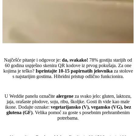
Mogu li stariji gosti koristiti QR kodove?
Najčešće pitanje i odgovor je:
da, svakako!
78% gostiju starijih od
60 godina uspješno skenira QR kodove iz prvog pokušaja. Za one
kojima je teško?
Isprintajte 10-15 papirnatih jelovnika
za stolove
s najstarijim gostima. Hibridni pristup odlično funkcionira.
Kako dodati informacije o alergenima u jelovnik?
U Weddie panelu označite
alergene
za svako jelo: gluten, laktozu,
jaja, orašaste plodove, soju, ribu, školjke. Gosti ih vide kao male
ikone. Dodajte oznake:
vegetarijansko (V), vegansko (VG), bez
glutena (GF)
. Velika pomoć za goste s posebnim prehrambenim
potrebama.
Koliko košta digitalni svadbeni jelovnik?