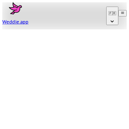
🇫🇷
Weddie
.
app