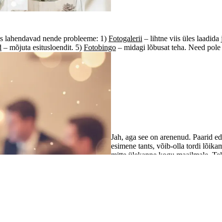
Millist pulmatehnoloogiat külalised tegelikult kasutavad?
mis lahendavad nende probleeme: 1)
Fotogalerii
– lihtne viis üles laadida
d
– mõjuta esitusloendit. 5)
Fotobingo
– midagi lõbusat teha. Need pole t
Kas pulmade otseülekanne on endis
Jah, aga see on arenenud. Paarid e
esimene tants, võib-olla tordi lõika
mitte ülekanne kogu maailmale. Telef
mida vajate. Tagasihoidlik, praktili