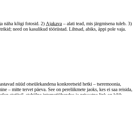
 ja näha kõigi fotosid. 2)
Ajakava
– alati tead, mis järgmisena tuleb. 3)
rikid; need on kasulikud tööriistad. Lihtsad, abiks, äppi pole vaja.
elt populaarne?
dastavad nüüd otseülekandena konkreetseid hetki – tseremoonia,
mine – mitte tervet päeva. See on pereliikmete jaoks, kes ei saa reisida,
on statiivil, stabiilne internetiühendus ja privaatne link on kõik,
ne, hinnatud nende poolt, kes ei saa kohal olla.