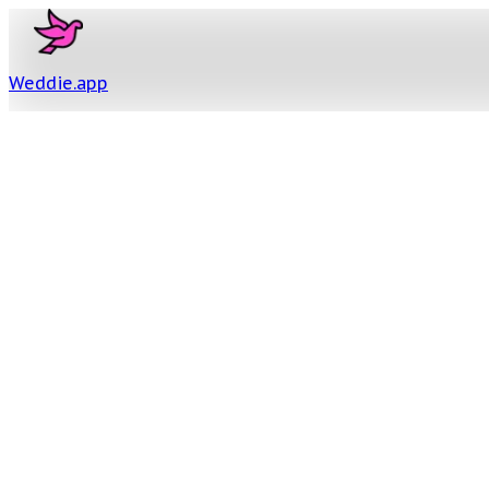
Weddie
.
app