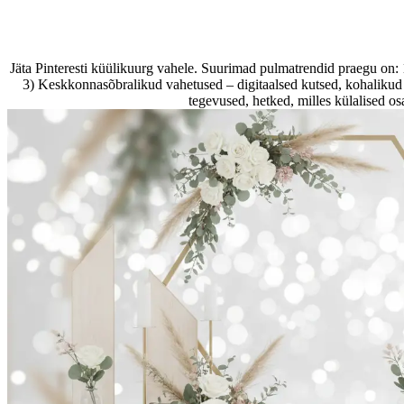
Jäta Pinteresti küülikuurg vahele. Suurimad pulmatrendid praegu on: 1
3) Keskkonnasõbralikud vahetused – digitaalsed kutsed, kohalikud
tegevused, hetked, milles külalised os