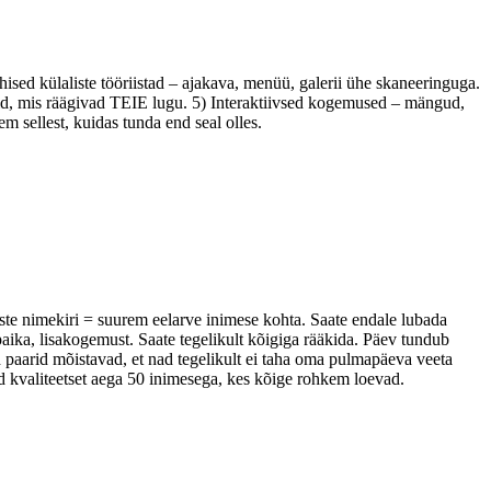
ised külaliste tööriistad – ajakava, menüü, galerii ühe skaneeringuga.
id, mis räägivad TEIE lugu. 5) Interaktiivsed kogemused – mängud,
m sellest, kuidas tunda end seal olles.
sed?
ste nimekiri = suurem eelarve inimese kohta. Saate endale lubada
aika, lisakogemust. Saate tegelikult kõigiga rääkida. Päev tundub
d paarid mõistavad, et nad tegelikult ei taha oma pulmapäeva veeta
d kvaliteetset aega 50 inimesega, kes kõige rohkem loevad.