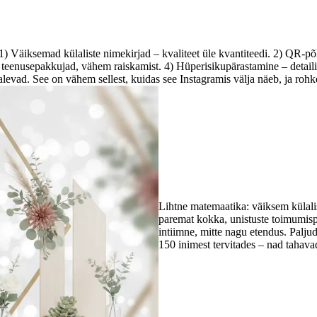
Millised on tõelised trendid 2026/2027?
) Väiksemad külaliste nimekirjad – kvaliteet üle kvantiteedi. 2) QR-põh
 teenusepakkujad, vähem raiskamist. 4) Hüperisikupärastamine – detail
alevad. See on vähem sellest, kuidas see Instagramis välja näeb, ja rohke
Miks on mikropulmad nii populaar
Lihtne matemaatika: väiksem külali
paremat kokka, unistuste toimumisp
intiimne, mitte nagu etendus. Palju
150 inimest tervitades – nad tahava