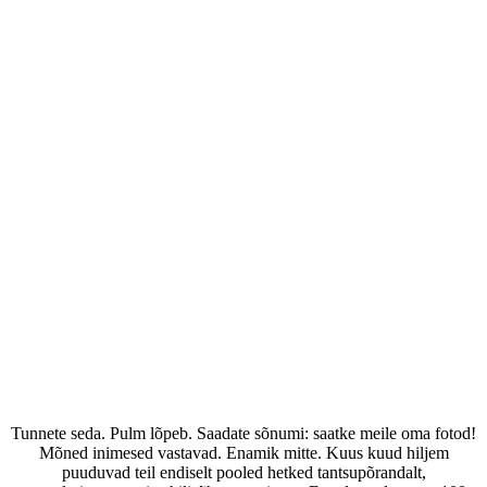
Miks lähevad pulmafotod alati kaduma?
Tunnete seda. Pulm lõpeb. Saadate sõnumi: saatke meile oma fotod!
Mõned inimesed vastavad. Enamik mitte. Kuus kuud hiljem
puuduvad teil endiselt pooled hetked tantsupõrandalt,