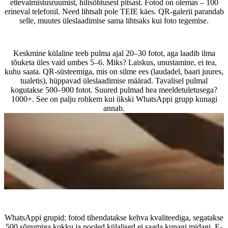
ettevalmistusruumist, hilisõhtusest pitsast. Fotod on olemas – 100
erineval telefonil. Need lihtsalt pole TEIE käes. QR-galerii parandab
selle, muutes üleslaadimise sama lihtsaks kui foto tegemise.
Kui palju fotosid külalised tegelikult teevad?
Keskmine külaline teeb pulma ajal 20–30 fotot, aga laadib ilma
tõuketa üles vaid umbes 5–6. Miks? Laiskus, unustamine, ei tea,
kuhu saata. QR-süsteemiga, mis on silme ees (laudadel, baari juures,
tualetis), hüppavad üleslaadimise määrad. Tavalisel pulmal
kogutakse 500–900 fotot. Suured pulmad hea meeldetuletusega?
1000+. See on palju rohkem kui ükski WhatsAppi grupp kunagi
annab.
Traditsioonilised meetodid ei tööta. Miks?
WhatsAppi grupid: fotod tihendatakse kehva kvaliteediga, segatakse
500 sõnumiga kokku ja pooled külalised ei saada kunagi midagi. E-