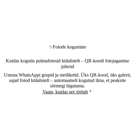
✨
Fotode kogumine
Kuidas koguda pulmafotosid külalistelt – QR-koodi fotojagamise
juhend
Unusta WhatsAppi grupid ja meiliketid. Üks QR-kood, üks galerii,
sajad fotod külalistelt – automaatselt kogutud ilma, et peaksite
sõrmegi liigutama.
Vaata, kuidas see töötab