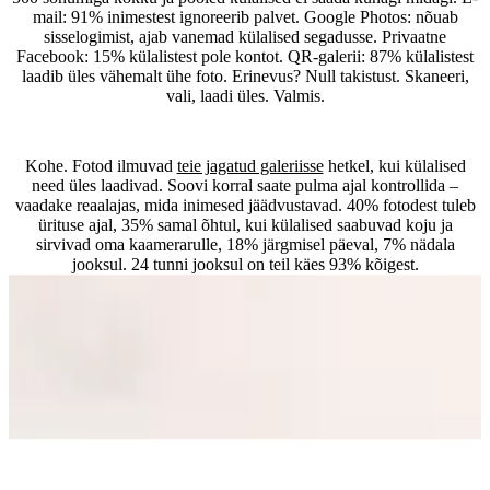
mail: 91% inimestest ignoreerib palvet. Google Photos: nõuab
sisselogimist, ajab vanemad külalised segadusse. Privaatne
Facebook: 15% külalistest pole kontot. QR-galerii: 87% külalistest
laadib üles vähemalt ühe foto. Erinevus? Null takistust. Skaneeri,
vali, laadi üles. Valmis.
Millal ma fotod saan?
Kohe. Fotod ilmuvad
teie jagatud galeriisse
hetkel, kui külalised
need üles laadivad. Soovi korral saate pulma ajal kontrollida –
vaadake reaalajas, mida inimesed jäädvustavad. 40% fotodest tuleb
ürituse ajal, 35% samal õhtul, kui külalised saabuvad koju ja
sirvivad oma kaamerarulle, 18% järgmisel päeval, 7% nädala
jooksul. 24 tunni jooksul on teil käes 93% kõigest.
Kas külaliste fotod on seda väärt? Mul on ju fotograaf.