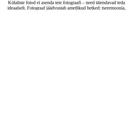
Külaliste fotod ei asenda teie fotograafi – need täiendavad teda
ideaalselt. Fotograaf jäädvustab ametlikud hetked: tseremoonia,
portreed, esimene tants. Külalised jäädvustavad kõike muud: kaos
laudade taga, ringi jooksvad lapsed, teie onu toitu varastamas,
spontaansed naerused poseeritud kaadrite vahel. Need vahetud,
seesmised hetked on tihti paaride lemmikfotod. Erinevad
vaatenurgad, erinev väärtus.
Kuidas saada külalistelt ROHKEM fotosid?
Viis tõestatud taktikat: 1) QR-koodid kõikjale – laudadele, baarile,
tualetipeeglile, sissepääsu sildile. 2) DJ või õhtujuht kuulutab pulma
keskel „skaneerige koodi, et oma fotosid jagada“. 3) Korraldage
fotobingo
võistlus väikese auhinnaga – üleslaadimised hüppavad
40%. 4) Kuvage üleslaetud fotodest slaidiseanssi ekraanil – inimesed
näevad oma pilte ilmumas ja saavad elevil. 5) Saatke järgmisel
päeval sõbralik meeldetuletus neile, kes unustasid. Kombineerige
kõik viis? Oodake 800–1200 fotot.
Avastage rohkem Weddie funktsioone
Jagatud fotogalerii
Peamine fotokeskus