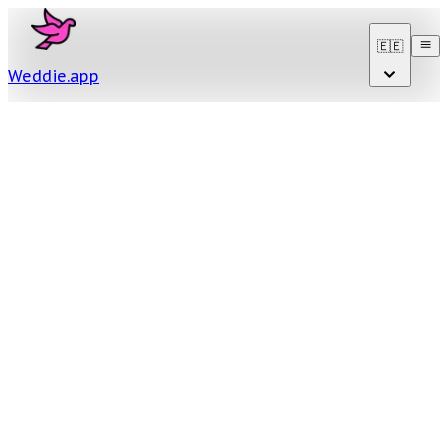
🇪🇪
Weddie
.
app