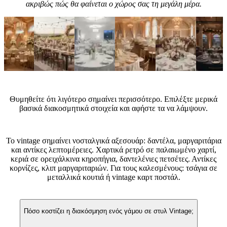
ακριβώς πώς θα φαίνεται ο χώρος σας τη μεγάλη μέρα.
Συμβουλές ειδικών
Θυμηθείτε ότι λιγότερο σημαίνει περισσότερο. Επιλέξτε μερικά
βασικά διακοσμητικά στοιχεία και αφήστε τα να λάμψουν.
Ποια αξεσουάρ να επιλέξετε για γάμο στυλ Vintage;
Το vintage σημαίνει νοσταλγικά αξεσουάρ: δαντέλα, μαργαριτάρια
και αντίκες λεπτομέρειες. Χαρτικά ρετρό σε παλαιωμένο χαρτί,
κεριά σε ορειχάλκινα κηροπήγια, δαντελένιες πετσέτες. Αντίκες
κορνίζες, κλιπ μαργαριταριών. Για τους καλεσμένους: τσάγια σε
μεταλλικά κουτιά ή vintage καρτ ποστάλ.
Συχνές ερωτήσεις
Πόσο κοστίζει η διακόσμηση ενός γάμου σε στυλ Vintage;