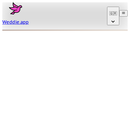
🇬🇷
Weddie
.
app