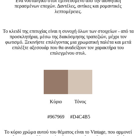
Ένα νοσταλγικό στυλ εμπνευσμένο από την αισθητική
περασμένων εποχών. Δαντέλες, αντίκες και ρομαντικές
λεπτομέρειες.
Πώς να δημιουργήσετε θέμα γάμου Vintage;
Το κλειδί της επιτυχίας είναι η συνοχή όλων των στοιχείων - από τα
προσκλητήρια, μέσω της διακόσμησης τραπεζιών, μέχρι τον
φωτισμό. Ξεκινήστε επιλέγοντας μια χρωματική παλέτα και μετά
επιλέξτε αξεσουάρ που θα αναδείξουν τον χαρακτήρα του
επιλεγμένου στυλ.
Χρωματική παλέτα Vintage
Κύριο
Τόνος
#967969
#D4C4B5
Το κύριο χρώμα αυτού του θέματος είναι το Vintage, που αρμονεί