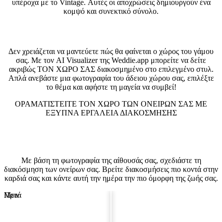
υπέροχα με το Vintage. Αυτές οι αποχρώσεις δημιουργούν ένα
κομψό και συνεκτικό σύνολο.
Δείτε τον χώρο σας σε αυτό το στυλ
Δεν χρειάζεται να μαντεύετε πώς θα φαίνεται ο χώρος του γάμου
σας. Με τον AI Visualizer της Weddie.app μπορείτε να δείτε
ακριβώς ΤΟΝ ΧΩΡΟ ΣΑΣ διακοσμημένο στο επιλεγμένο στυλ.
Απλά ανεβάστε μια φωτογραφία του άδειου χώρου σας, επιλέξτε
το θέμα και αφήστε τη μαγεία να συμβεί!
ΟΡΑΜΑΤΙΣΤΕΊΤΕ ΤΟΝ ΧΏΡΟ ΤΩΝ ΟΝΕΊΡΩΝ ΣΑΣ ΜΕ
ΈΞΥΠΝΑ ΕΡΓΑΛΕΊΑ ΔΙΑΚΌΣΜΗΣΗΣ
Οπτικοποιητής Αίθουσας Γάμου
Με βάση τη φωτογραφία της αίθουσάς σας, σχεδιάστε τη
διακόσμηση των ονείρων σας. Βρείτε διακοσμήσεις πιο κοντά στην
καρδιά σας και κάντε αυτή την ημέρα την πιο όμορφη της ζωής σας.
Πριν
Μετά