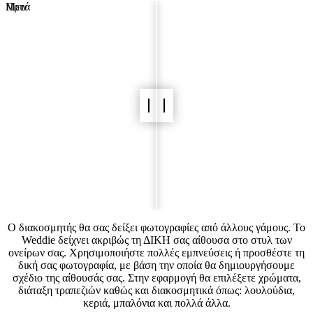
Πριν
Μετά
Ο διακοσμητής θα σας δείξει φωτογραφίες από άλλους γάμους. Το
Weddie δείχνει ακριβώς τη ΔΙΚΗ σας αίθουσα στο στυλ των
ονείρων σας. Χρησιμοποιήστε πολλές εμπνεύσεις ή προσθέστε τη
δική σας φωτογραφία, με βάση την οποία θα δημιουργήσουμε
σχέδιο της αίθουσάς σας. Στην εφαρμογή θα επιλέξετε χρώματα,
διάταξη τραπεζιών καθώς και διακοσμητικά όπως: λουλούδια,
κεριά, μπαλόνια και πολλά άλλα.