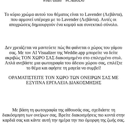
#9B7BB8
#C4B0D6
Το κύριο χρώμα αυτού του θέματος είναι το Lavender (Λεβάντα),
που αρμονεί υπέροχα με το Lavender (Λεβάντα). Αυτές οι
αποχρώσεις δημιουργούν ένα κομψό και συνεκτικό σύνολο.
Δείτε τον χώρο σας σε αυτό το στυλ
Δεν χρειάζεται να μαντεύετε πώς θα φαίνεται ο χώρος του γάμου
σας. Με τον AI Visualizer της Weddie.app μπορείτε να δείτε
ακριβώς ΤΟΝ ΧΩΡΟ ΣΑΣ διακοσμημένο στο επιλεγμένο στυλ.
Απλά ανεβάστε μια φωτογραφία του άδειου χώρου σας, επιλέξτε
το θέμα και αφήστε τη μαγεία να συμβεί!
ΟΡΑΜΑΤΙΣΤΕΊΤΕ ΤΟΝ ΧΏΡΟ ΤΩΝ ΟΝΕΊΡΩΝ ΣΑΣ ΜΕ
ΈΞΥΠΝΑ ΕΡΓΑΛΕΊΑ ΔΙΑΚΌΣΜΗΣΗΣ
Οπτικοποιητής Αίθουσας Γάμου
Με βάση τη φωτογραφία της αίθουσάς σας, σχεδιάστε τη
διακόσμηση των ονείρων σας. Βρείτε διακοσμήσεις πιο κοντά στην
καρδιά σας και κάντε αυτή την ημέρα την πιο όμορφη της ζωής σας.