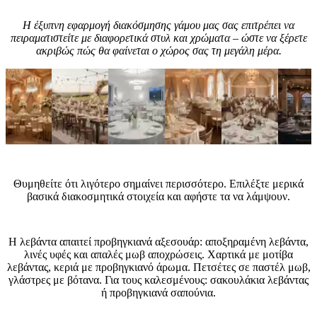
Η έξυπνη εφαρμογή διακόσμησης γάμου μας σας επιτρέπει να
πειραματιστείτε με διαφορετικά στυλ και χρώματα – ώστε να ξέρετε
ακριβώς πώς θα φαίνεται ο χώρος σας τη μεγάλη μέρα.
Συμβουλές ειδικών
Θυμηθείτε ότι λιγότερο σημαίνει περισσότερο. Επιλέξτε μερικά
βασικά διακοσμητικά στοιχεία και αφήστε τα να λάμψουν.
Ποια αξεσουάρ να επιλέξετε για γάμο στυλ Lavender (Λεβάντα);
Η λεβάντα απαιτεί προβηγκιανά αξεσουάρ: αποξηραμένη λεβάντα,
λινές υφές και απαλές μωβ αποχρώσεις. Χαρτικά με μοτίβα
λεβάντας, κεριά με προβηγκιανό άρωμα. Πετσέτες σε παστέλ μωβ,
γλάστρες με βότανα. Για τους καλεσμένους: σακουλάκια λεβάντας
ή προβηγκιανά σαπούνια.
Συχνές ερωτήσεις