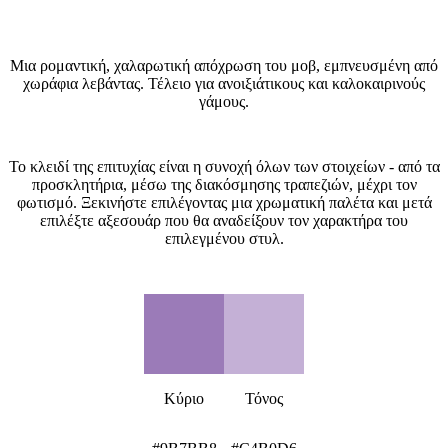
Τι είναι το στυλ Lavender (Λεβάντα);
Μια ρομαντική, χαλαρωτική απόχρωση του μοβ, εμπνευσμένη από
χωράφια λεβάντας. Τέλειο για ανοιξιάτικους και καλοκαιρινούς
γάμους.
Πώς να δημιουργήσετε θέμα γάμου Lavender (Λεβάντα);
Το κλειδί της επιτυχίας είναι η συνοχή όλων των στοιχείων - από τα
προσκλητήρια, μέσω της διακόσμησης τραπεζιών, μέχρι τον
φωτισμό. Ξεκινήστε επιλέγοντας μια χρωματική παλέτα και μετά
επιλέξτε αξεσουάρ που θα αναδείξουν τον χαρακτήρα του
επιλεγμένου στυλ.
Χρωματική παλέτα Lavender (Λεβάντα)
Κύριο
Τόνος