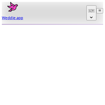
🇬🇷
Weddie
.
app