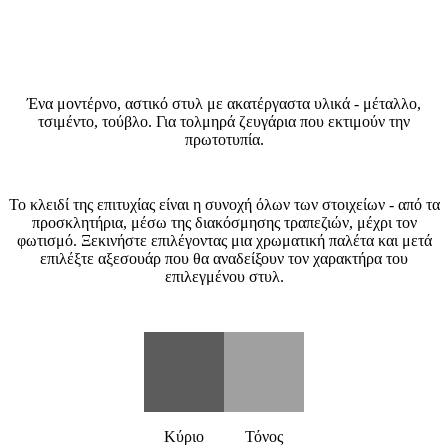
Τι είναι το στυλ Industrial (Βιομηχανικό);
Ένα μοντέρνο, αστικό στυλ με ακατέργαστα υλικά - μέταλλο,
τσιμέντο, τούβλο. Για τολμηρά ζευγάρια που εκτιμούν την
πρωτοτυπία.
Πώς να δημιουργήσετε θέμα γάμου Industrial (Βιομηχανικό);
Το κλειδί της επιτυχίας είναι η συνοχή όλων των στοιχείων - από τα
προσκλητήρια, μέσω της διακόσμησης τραπεζιών, μέχρι τον
φωτισμό. Ξεκινήστε επιλέγοντας μια χρωματική παλέτα και μετά
επιλέξτε αξεσουάρ που θα αναδείξουν τον χαρακτήρα του
επιλεγμένου στυλ.
Χρωματική παλέτα Industrial (Βιομηχανικό)
Κύριο
Τόνος