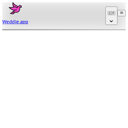
🇬🇷
Weddie
.
app