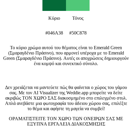
Κύριο
Τόνος
#046A38
#50C878
Το κύριο χρώμα αυτού του θέματος είναι το Emerald Green
(Σμαραγδένιο Πράσινο), που αρμονεί υπέροχα με το Emerald
Green (Σμαραγδένιο Πράσινο). Αυτές οι αποχρώσεις δημιουργούν
ένα κομψό και συνεκτικό σύνολο.
Δείτε τον χώρο σας σε αυτό το στυλ
Δεν χρειάζεται να μαντεύετε πώς θα φαίνεται ο χώρος του γάμου
σας. Με τον AI Visualizer της Weddie.app μπορείτε να δείτε
ακριβώς ΤΟΝ ΧΩΡΟ ΣΑΣ διακοσμημένο στο επιλεγμένο στυλ.
Απλά ανεβάστε μια φωτογραφία του άδειου χώρου σας, επιλέξτε
το θέμα και αφήστε τη μαγεία να συμβεί!
ΟΡΑΜΑΤΙΣΤΕΊΤΕ ΤΟΝ ΧΏΡΟ ΤΩΝ ΟΝΕΊΡΩΝ ΣΑΣ ΜΕ
ΈΞΥΠΝΑ ΕΡΓΑΛΕΊΑ ΔΙΑΚΌΣΜΗΣΗΣ