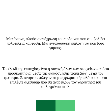
Τι είναι το στυλ Emerald Green (Σμαραγδένιο Πράσινο);
Μια έντονη, πλούσια απόχρωση του πράσινου που συμβολίζει
πολυτέλεια και φύση. Μια εντυπωσιακή επιλογή για κομψούς
γάμους.
Πώς να δημιουργήσετε θέμα γάμου Emerald Green (Σμαραγδένιο
Πράσινο);
Το κλειδί της επιτυχίας είναι η συνοχή όλων των στοιχείων - από τα
προσκλητήρια, μέσω της διακόσμησης τραπεζιών, μέχρι τον
φωτισμό. Ξεκινήστε επιλέγοντας μια χρωματική παλέτα και μετά
επιλέξτε αξεσουάρ που θα αναδείξουν τον χαρακτήρα του
επιλεγμένου στυλ.
Χρωματική παλέτα Emerald Green (Σμαραγδένιο Πράσινο)