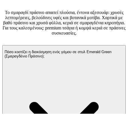
(Σμαραγδένιο Πράσινο);
Το σμαραγδί πράσινο απαιτεί πλούσια, έντονα αξεσουάρ: χρυσές
λεπτομέρειες, βελούδινες υφές και βοτανικά μοτίβα. Χαρτικά με
βαθύ πράσινο και χρυσά φύλλα, κεριά σε σμαραγδένια κηροπήγια.
Για τους καλεσμένους: premium τσάγια ή κομψά κεριά σε πράσινες
συσκευασίες.
Συχνές ερωτήσεις
Πόσο κοστίζει η διακόσμηση ενός γάμου σε στυλ Emerald Green
(Σμαραγδένιο Πράσινο);