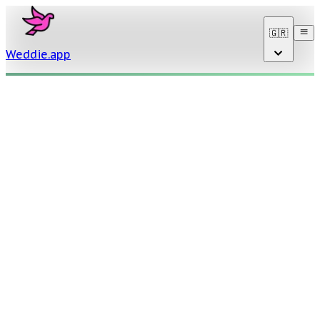
🇬🇷
Weddie
.
app