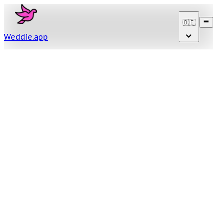
🇩🇪
Weddie
.
app