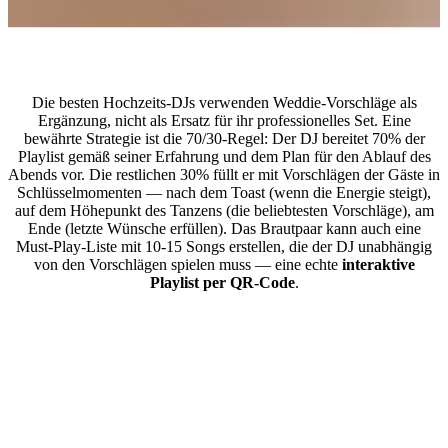
Wie kombiniert man Musikvorschläge der Gäste mit einem
professionellen DJ-Set?
Die besten Hochzeits-DJs verwenden Weddie-Vorschläge als
Ergänzung, nicht als Ersatz für ihr professionelles Set. Eine
bewährte Strategie ist die 70/30-Regel: Der DJ bereitet 70% der
Playlist gemäß seiner Erfahrung und dem Plan für den Ablauf des
Abends vor. Die restlichen 30% füllt er mit Vorschlägen der Gäste in
Schlüsselmomenten — nach dem Toast (wenn die Energie steigt),
auf dem Höhepunkt des Tanzens (die beliebtesten Vorschläge), am
Ende (letzte Wünsche erfüllen). Das Brautpaar kann auch eine
Must-Play-Liste mit 10-15 Songs erstellen, die der DJ unabhängig
von den Vorschlägen spielen muss — eine echte
interaktive
Playlist per QR-Code
.
Häufig gestellte Fragen zu Musikwünschen bei der Hochzeit
Muss der DJ jeden gewünschten Song spielen?