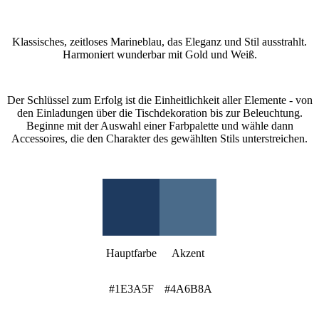
Was ist der Navy Blue (Marineblau)-Stil?
Klassisches, zeitloses Marineblau, das Eleganz und Stil ausstrahlt.
Harmoniert wunderbar mit Gold und Weiß.
Wie gestaltet man ein Navy Blue (Marineblau)-Hochzeitsmotto?
Der Schlüssel zum Erfolg ist die Einheitlichkeit aller Elemente - von
den Einladungen über die Tischdekoration bis zur Beleuchtung.
Beginne mit der Auswahl einer Farbpalette und wähle dann
Accessoires, die den Charakter des gewählten Stils unterstreichen.
Navy Blue (Marineblau) Farbpalette
Hauptfarbe
Akzent
#1E3A5F
#4A6B8A