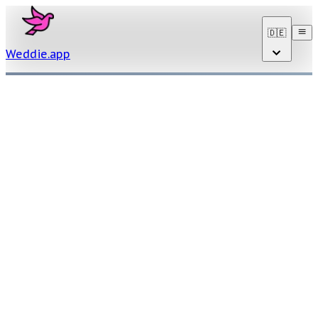
🇩🇪
Weddie
.
app