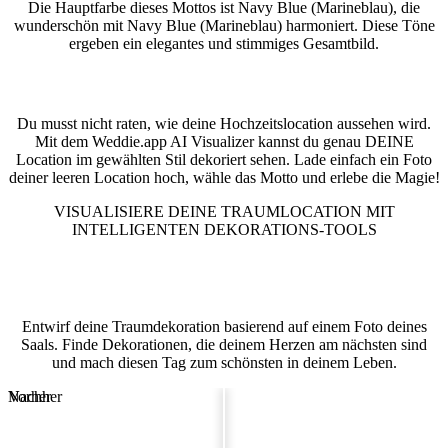
Die Hauptfarbe dieses Mottos ist Navy Blue (Marineblau), die
wunderschön mit Navy Blue (Marineblau) harmoniert. Diese Töne
ergeben ein elegantes und stimmiges Gesamtbild.
Sieh deine Location in diesem Stil
Du musst nicht raten, wie deine Hochzeitslocation aussehen wird.
Mit dem Weddie.app AI Visualizer kannst du genau DEINE
Location im gewählten Stil dekoriert sehen. Lade einfach ein Foto
deiner leeren Location hoch, wähle das Motto und erlebe die Magie!
VISUALISIERE DEINE TRAUMLOCATION MIT
INTELLIGENTEN DEKORATIONS-TOOLS
Hochzeitssaal-Visualisierer
Entwirf deine Traumdekoration basierend auf einem Foto deines
Saals. Finde Dekorationen, die deinem Herzen am nächsten sind
und mach diesen Tag zum schönsten in deinem Leben.
Vorher
Nachher