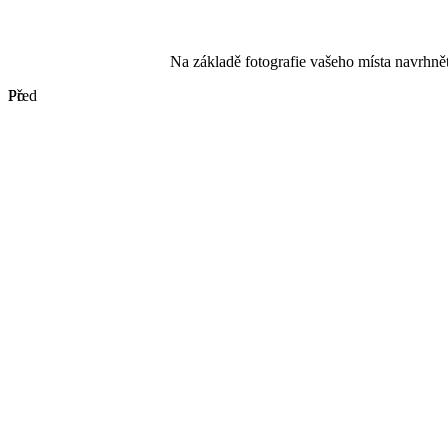
Na základě fotografie vašeho místa navrhnět
Před
Po