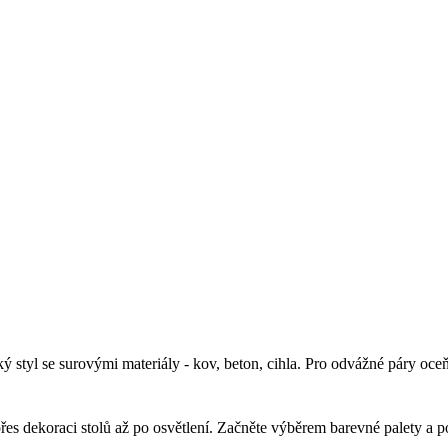
Co je styl Industrial (Industriální)?
 styl se surovými materiály - kov, beton, cihla. Pro odvážné páry oceňu
Jak vytvořit svatební téma Industrial (Industriální)?
s dekoraci stolů až po osvětlení. Začněte výběrem barevné palety a po