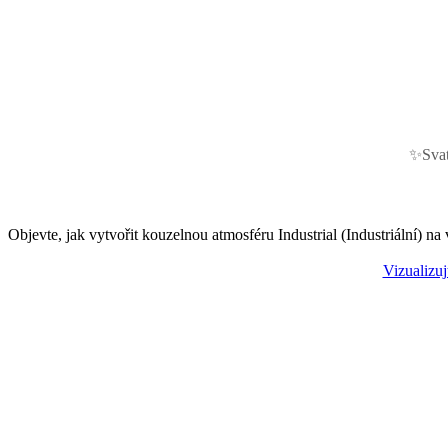
✨
Sva
Svatba ve stylu In
Objevte, jak vytvořit kouzelnou atmosféru Industrial (Industriální) na v
Vizualizuj