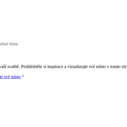
tební téma
dustrial (Industriální)
aší svatbě. Prohlédněte si inspirace a vizualizujte své místo v tomto sty
te své místo