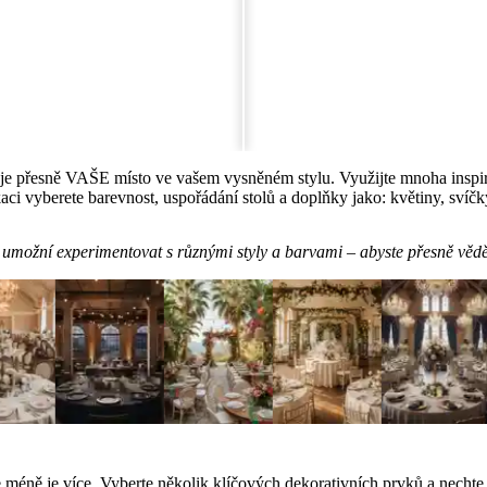
e přesně VAŠE místo ve vašem vysněném stylu. Využijte mnoha inspirac
aci vyberete barevnost, uspořádání stolů a doplňky jako: květiny, svíč
umožní experimentovat s různými styly a barvami – abyste přesně věděli
Tipy od expertů
 méně je více. Vyberte několik klíčových dekorativních prvků a nechte