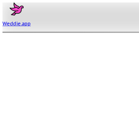
Weddie
.
app