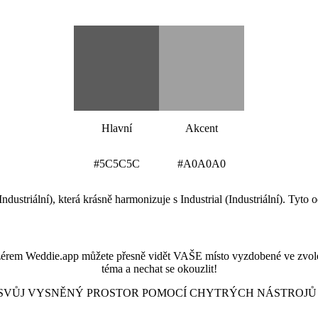
Barevná paleta Industrial (Industriální)
Hlavní
Akcent
#5C5C5C
#A0A0A0
ndustriální), která krásně harmonizuje s Industrial (Industriální). Tyto 
Podívejte se na své místo v tomto stylu
izérem Weddie.app můžete přesně vidět VAŠE místo vyzdobené ve zvolené
téma a nechat se okouzlit!
 SVŮJ VYSNĚNÝ PROSTOR POMOCÍ CHYTRÝCH NÁSTROJŮ