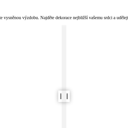
Vizualizér Svatebního Místa
e vysněnou výzdobu. Najděte dekorace nejbližší vašemu srdci a udělejt