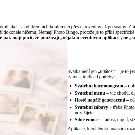
Problém „univerzálních“ eventových aplikací
oukoli akci“ – od firemních konferencí přes narozeniny až po svatby. Zní
edí dokonale ničemu. Nemají
Photo Bingo
, protože je to příliš specific
é pak mají pocit, že používají „nějakou eventovou aplikaci“, ne „sv
Co dělá svatbu výjimečnou?
Svatba není jen „událost“ – je to
je
rytmus, tradice i potřeby:
Svatební harmonogram
– obřa
Svatební menu
– víc chodů, di
Hosté napříč generacemi
– od 
Svatební zábavy
– třeba
Photo
nezažijete
Silné emoce
– radost, dojetí, slz
Aplikace, která těmto nuancím roz