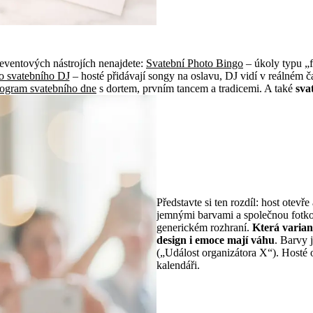
Funkce, které existují POUZE ve svatebních aplikacích
eventových nástrojích nenajdete:
Svatební Photo Bingo
– úkoly typu „f
o svatebního DJ
– hosté přidávají songy na oslavu, DJ vidí v reálném č
ogram svatebního dne
s dortem, prvním tancem a tradicemi. A také
sva
Atmosféra rozhoduje: „svatební so
Představte si ten rozdíl: host otevře
jemnými barvami a společnou fotko
generickém rozhraní.
Která varian
design i emoce mají váhu
. Barvy 
(„Událost organizátora X“). Hosté 
kalendáři.