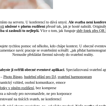
Fotky ve vysokém rozlišení – protože svatba si zaslouží kvalitu
ísto na serveru. U konferencí to dává smysl.
Ale svatba není konfere
rii
uložené v plném rozlišení
přesně tak, jak je hosté nahráli. Originá
ba si zaslouží to nejlepší.
Více o tom, jak funguje
sběr fotek přes QR
Podpora a dokumentace – pro svatby, ne pro korporát
bujete rychlou pomoc od někoho, kdo chápe kontext. U obecné eventové 
umentace navíc pracuje se svatebními scénáři: „jak přidat harmonogra
Nemusíte překládat firemní návody do svatební reality.
Shrnutí – vyberte specialistu, ne generalistu
, abyste ji svěřili obecné eventové aplikaci
. Specializovaná svatební a
–
Photo Bingo
,
hudební přání pro DJ
,
svatební harmonogram
antický vzhled, osobní komunikace, emoce
fotky v plném rozlišení
, bez komprese
a a návody pro novomanžele, ne pro korporace
estované na tisících svateb, ne konferencí