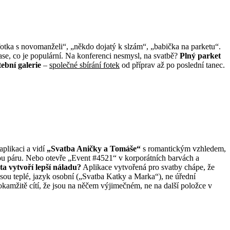
otka s novomanželi“, „někdo dojatý k slzám“, „babička na parketu“.
ase, co je populární. Na konferenci nesmysl, na svatbě?
Plný parket
tební galerie
–
společné sbírání fotek
od příprav až po poslední tanec.
ftware“ vs „eventová appka“
 aplikaci a vidí
„Svatba Aničky a Tomáše“
s romantickým vzhledem,
u páru. Nebo otevře „Event #4521“ v korporátních barvách a
ta vytvoří lepší náladu?
Aplikace vytvořená pro svatby chápe, že
jsou teplé, jazyk osobní („Svatba Katky a Marka“), ne úřední
okamžitě cítí, že jsou na něčem výjimečném, ne na další položce v