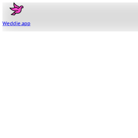
Weddie
.
app