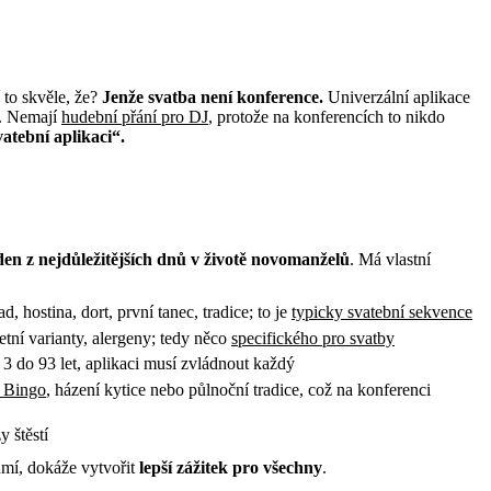
 to skvěle, že?
Jenže svatba není konference.
Univerzální aplikace
ké. Nemají
hudební přání pro DJ
, protože na konferencích to nikdo
atební aplikaci“.
den z nejdůležitějších dnů v životě novomanželů
. Má vlastní
d, hostina, dort, první tanec, tradice; to je
typicky svatební sekvence
etní varianty, alergeny; tedy něco
specifického pro svatby
3 do 93 let, aplikaci musí zvládnout každý
 Bingo
, házení kytice nebo půlnoční tradice, což na konferenci
y štěstí
umí, dokáže vytvořit
lepší zážitek pro všechny
.