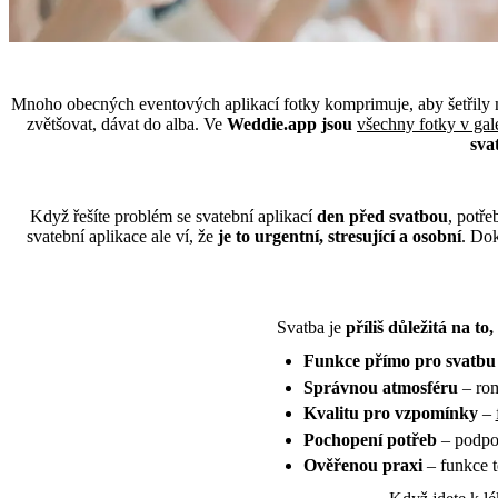
Mnoho obecných eventových aplikací fotky komprimuje, aby šetřily m
zvětšovat, dávat do alba. Ve
Weddie.app jsou
všechny fotky v gale
svat
Když řešíte problém se svatební aplikací
den před svatbou
, potře
svatební aplikace ale ví, že
je to urgentní, stresující a osobní
. Dok
Svatba je
příliš důležitá na to
Funkce přímo pro svatbu
Správnou atmosféru
– rom
Kvalitu pro vzpomínky
–
Pochopení potřeb
– podpor
Ověřenou praxi
– funkce t