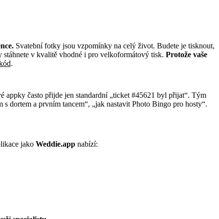
nce.
Svatební fotky jsou vzpomínky na celý život. Budete je tisknout,
ly stáhnete v kvalitě vhodné i pro velkoformátový tisk.
Protože vaše
 kód
.
appky často přijde jen standardní „ticket #45621 byl přijat“. Tým
m s dortem a prvním tancem“, „jak nastavit Photo Bingo pro hosty“.
plikace jako
Weddie.app
nabízí: